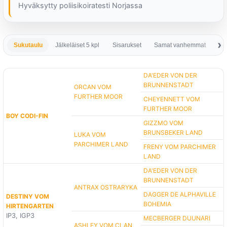
Hyväksytty poliisikoiratesti Norjassa
Sukutaulu
Jälkeläiset 5 kpl
Sisarukset
Samat vanhemmat
Sa
DA'EDER VON DER
BRUNNENSTADT
ORCAN VOM
FURTHER MOOR
CHEYENNETT VOM
FURTHER MOOR
BOY CODI-FIN
GIZZMO VOM
BRUNSBEKER LAND
LUKA VOM
PARCHIMER LAND
FRENY VOM PARCHIMER
LAND
DA'EDER VON DER
BRUNNENSTADT
ANTRAX OSTRARYKA
DAGGER DE ALPHAVILLE
DESTINY VOM
BOHEMIA
HIRTENGARTEN
IP3, IGP3
MECBERGER DUUNARI
ASHLEY VOM CLAN