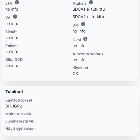
LTV
Ataksia
no info
SDCA1 ei tutkittu
SDCA2 ei tutkittu
VA
no info
DM
no info
Silmät
no info
CJM
Polvet
no info
no info
Autoimm.sairaus
Olka OCD
no info
no info
Kivekset
OK
Tulokset
Käyttötulokset
BH, IGP2
Muita tuloksia
Luonnetesti/MH
Näyttelytulokset