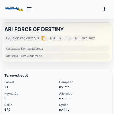
☰
☀️
ARI FORCE OF DESTINY
content_copy
Rek: CMKU/BOM9255/17
Malinois
uros
Synt. 19.3.2017
Kasvattaja: Denisa Safarova
Omistaja: Petra Andersson
Terveystiedot
Lonkat
Hampaat
A1
no info
Kyynärät
Allergiat
0
no info
Selkä
Sydän
SP0
no info