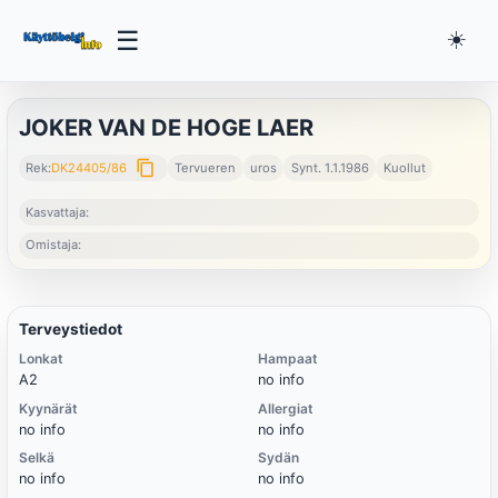
☰
☀️
JOKER VAN DE HOGE LAER
content_copy
Rek:
DK24405/86
Tervueren
uros
Synt. 1.1.1986
Kuollut
Kasvattaja:
Omistaja:
Terveystiedot
Lonkat
Hampaat
A2
no info
Kyynärät
Allergiat
no info
no info
Selkä
Sydän
no info
no info