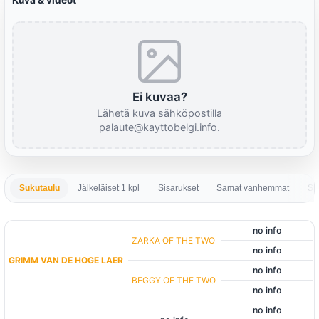
Kuva & videot
Ei kuvaa?
Lähetä kuva sähköpostilla
palaute@kayttobelgi.info.
Sukutaulu
Jälkeläiset 1 kpl
Sisarukset
Samat vanhemmat
Sa
no info
ZARKA OF THE TWO
no info
GRIMM VAN DE HOGE LAER
no info
BEGGY OF THE TWO
no info
no info