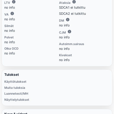
LTV
Ataksia
no info
SDCA1 ei tutkittu
SDCA2 ei tutkittu
VA
no info
DM
no info
Silmät
no info
CJM
Polvet
no info
no info
Autoimm.sairaus
Olka OCD
no info
no info
Kivekset
no info
Tulokset
Käyttötulokset
Muita tuloksia
Luonnetesti/MH
Näyttelytulokset