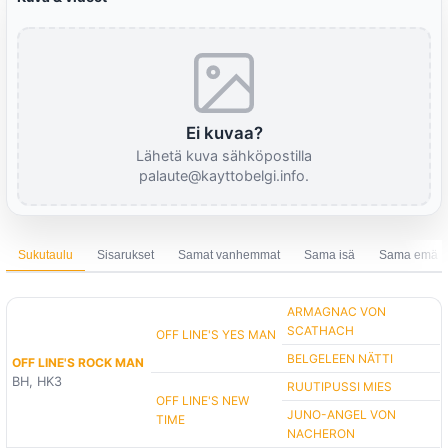
Ei kuvaa?
Lähetä kuva sähköpostilla
palaute@kayttobelgi.info.
Sukutaulu
Sisarukset
Samat vanhemmat
Sama isä
Sama emä
ARMAGNAC VON
SCATHACH
OFF LINE'S YES MAN
BELGELEEN NÄTTI
OFF LINE'S ROCK MAN
BH, HK3
RUUTIPUSSI MIES
OFF LINE'S NEW
JUNO-ANGEL VON
TIME
NACHERON