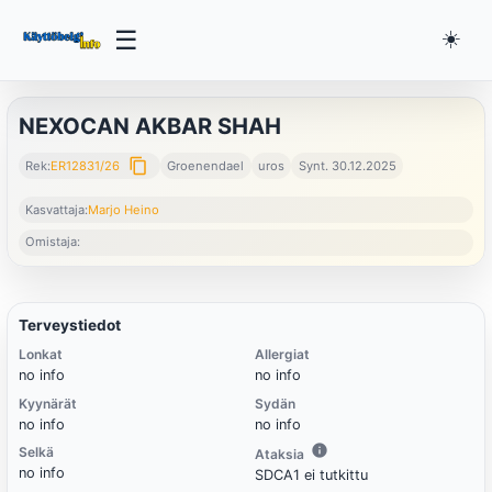
☰
☀️
NEXOCAN AKBAR SHAH
content_copy
Rek:
ER12831/26
Groenendael
uros
Synt. 30.12.2025
Kasvattaja:
Marjo Heino
Omistaja:
Terveystiedot
Lonkat
Allergiat
no info
no info
Kyynärät
Sydän
no info
no info
Selkä
Ataksia
no info
SDCA1 ei tutkittu