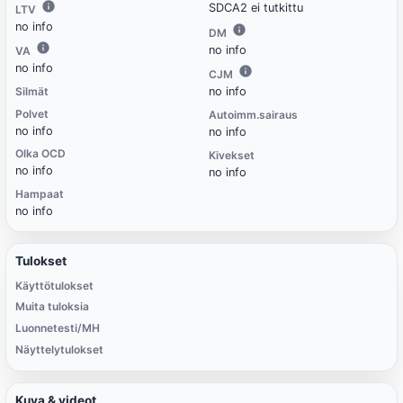
SDCA2 ei tutkittu
LTV
no info
DM
no info
VA
no info
CJM
Silmät
no info
Polvet
Autoimm.sairaus
no info
no info
Olka OCD
Kivekset
no info
no info
Hampaat
no info
Tulokset
Käyttötulokset
Muita tuloksia
Luonnetesti/MH
Näyttelytulokset
Kuva & videot