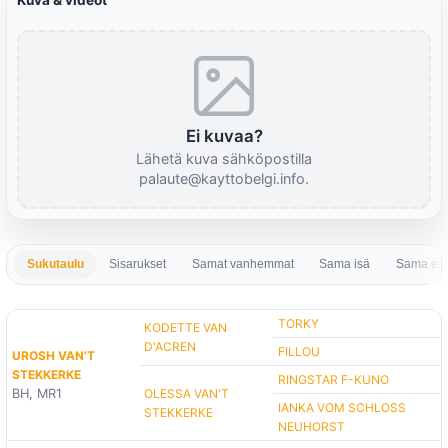
Kuva & videot
Ei kuvaa?
Lähetä kuva sähköpostilla
palaute@kayttobelgi.info.
Sukutaulu
Sisarukset
Samat vanhemmat
Sama isä
Sama em
TORKY
KODETTE VAN
D'ACREN
FILLOU
UROSH VAN'T
STEKKERKE
RINGSTAR F-KUNO
BH, MR1
OLESSA VAN'T
IANKA VOM SCHLOSS
STEKKERKE
NEUHORST