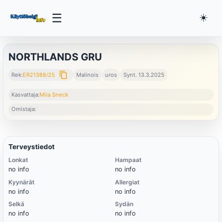
☰
☀️
NORTHLANDS GRU
content_copy
Rek:
ER21388/25
Malinois
uros
Synt. 13.3.2025
Kasvattaja:
Miia Sneck
Omistaja:
Terveystiedot
Lonkat
Hampaat
no info
no info
Kyynärät
Allergiat
no info
no info
Selkä
Sydän
no info
no info