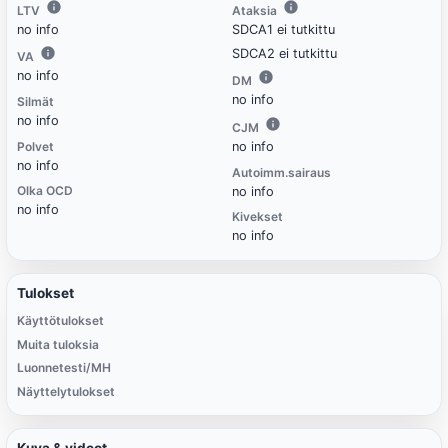
LTV
Ataksia
no info
SDCA1 ei tutkittu
SDCA2 ei tutkittu
VA
no info
DM
no info
Silmät
no info
CJM
Polvet
no info
no info
Autoimm.sairaus
Olka OCD
no info
no info
Kivekset
no info
Tulokset
Käyttötulokset
Muita tuloksia
Luonnetesti/MH
Näyttelytulokset