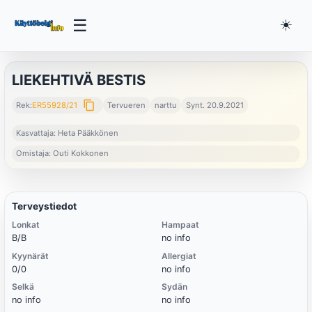
☰
☀️
LIEKEHTIVÄ BESTIS
content_copy
Rek:
ER55928/21
Tervueren
narttu
Synt. 20.9.2021
Kasvattaja: Heta Pääkkönen
Omistaja: Outi Kokkonen
Terveystiedot
Lonkat
Hampaat
B/B
no info
Kyynärät
Allergiat
0/0
no info
Selkä
Sydän
no info
no info