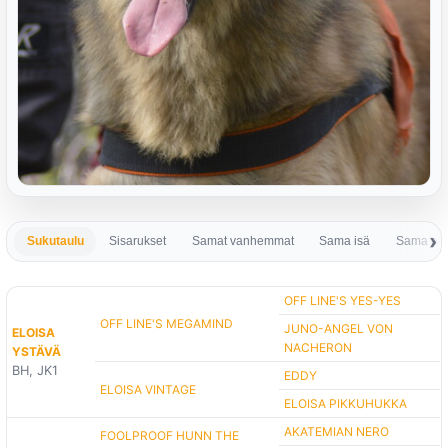
Sukutaulu
Sisarukset
Samat vanhemmat
Sama isä
Sama em
OFF LINE'S YES-YES
OFF LINE'S MEGAMIND
JUNO-ANGEL VON
ELOISA
NACHERON
YSTÄVÄ
BH, JK1
EDDY
ELOISA VINTAGE
ELOISA PIKKUHUKKA
AKATEMIAN NERO
FOOLPROOF HUNN THE