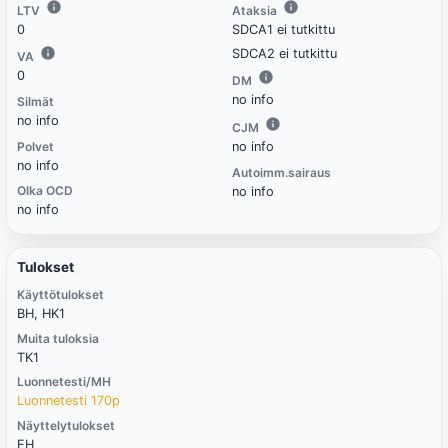
LTV
Ataksia
0
SDCA1 ei tutkittu
SDCA2 ei tutkittu
VA
0
DM
no info
Silmät
no info
CJM
Polvet
no info
no info
Autoimm.sairaus
Olka OCD
no info
no info
Tulokset
Käyttötulokset
BH, HK1
Muita tuloksia
TK1
Luonnetesti/MH
Luonnetesti 170p
Näyttelytulokset
EH