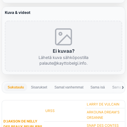
Kuva & videot
Ei kuvaa?
Lähetä kuva sähköpostilla
palaute@kayttobelgi.info.
Sukutaulu
Sisarukset
Samat vanhemmat
Sama isä
Sama em
LARRY DE VULCAIN
URSS
ARKOUNA DREAM'S
ORSANNE
D'JAKSON DE NELLY
SNAP DES CONTES
DES BEAUX PEUPLIERS