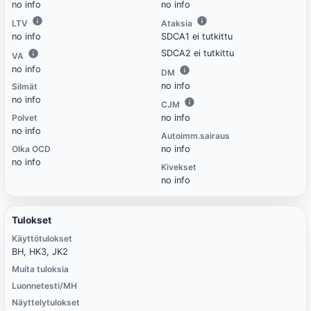
no info
no info
LTV
Ataksia
no info
SDCA1 ei tutkittu
SDCA2 ei tutkittu
VA
no info
DM
no info
Silmät
no info
CJM
Polvet
no info
no info
Autoimm.sairaus
Olka OCD
no info
no info
Kivekset
no info
Tulokset
Käyttötulokset
BH, HK3, JK2
Muita tuloksia
Luonnetesti/MH
Näyttelytulokset