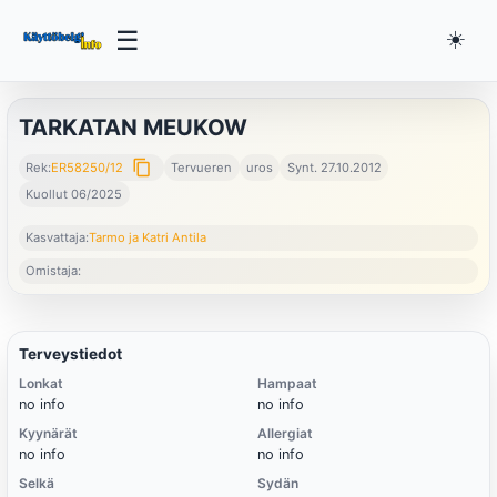
☰
☀️
TARKATAN MEUKOW
content_copy
Rek:
ER58250/12
Tervueren
uros
Synt. 27.10.2012
Kuollut 06/2025
Kasvattaja:
Tarmo ja Katri Antila
Omistaja:
Terveystiedot
Lonkat
Hampaat
no info
no info
Kyynärät
Allergiat
no info
no info
Selkä
Sydän