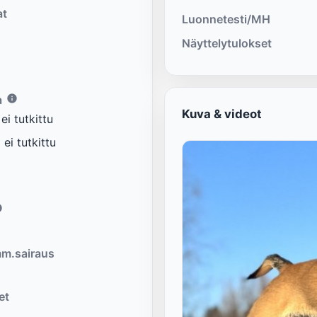
at
Luonnetesti/MH
Näyttelytulokset
a
Kuva & videot
i tutkittu
ei tutkittu
m.sairaus
et