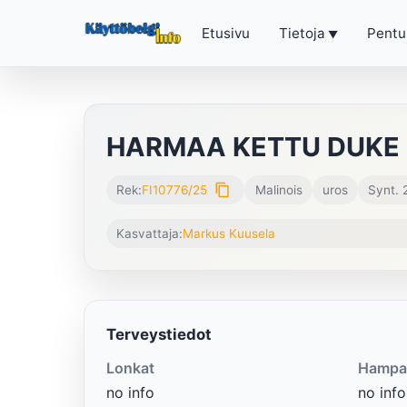
Etusivu
Tietoja
Pentu
HARMAA KETTU DUKE
content_copy
Rek:
FI10776/25
Malinois
uros
Synt. 
Kasvattaja:
Markus Kuusela
Terveystiedot
Lonkat
Hampa
no info
no info