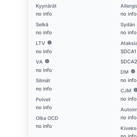
Kyynärät
Allergi
no info
no info
Selkä
Sydän
no info
no info
LTV
Ataksi
no info
SDCA1 e
SDCA2 
VA
no info
DM
no info
Silmät
no info
CJM
no info
Polvet
no info
Autoim
no info
Olka OCD
no info
Kiveks
no info