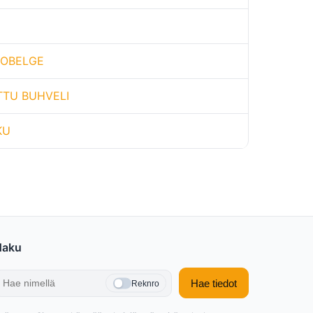
ROBELGE
TU BUHVELI
KU
Haku
Hae tiedot
Reknro