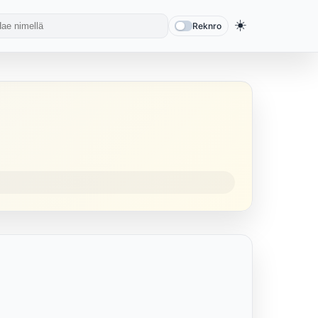
☀️
Reknro