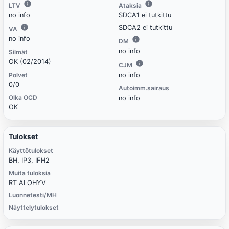
LTV
Ataksia
no info
SDCA1 ei tutkittu
SDCA2 ei tutkittu
VA
no info
DM
no info
Silmät
OK (02/2014)
CJM
Polvet
no info
0/0
Autoimm.sairaus
Olka OCD
no info
OK
Tulokset
Käyttötulokset
BH, IP3, IFH2
Muita tuloksia
RT ALOHYV
Luonnetesti/MH
Näyttelytulokset