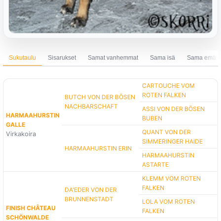
Sukutaulu
Sisarukset
Samat vanhemmat
Sama isä
Sama emä
CARTOUCHE VOM
ROTEN FALKEN
BUTCH VON DER BÖSEN
NACHBARSCHAFT
ASSI VON DER BÖSEN
HARMAAHURSTIN
BUBEN
GALLE
QUANT VON DER
Virkakoira
SIMMERINGER HAIDE
HARMAAHURSTIN ERIN
HARMAAHURSTIN
ASTARTE
KLEMM VOM ROTEN
FALKEN
DA'EDER VON DER
BRUNNENSTADT
LOLA VOM ROTEN
FINISH CHÂTEAU
FALKEN
SCHÖNWALDE