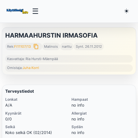
☰
☀️
HARMAAHURSTIN IRMASOFIA
content_copy
Rek:
FI11107/13
Malinois
narttu
Synt. 26.11.2012
Kasvattaja: Ria Hursti-Mäenpää
Omistaja:
Juha Korri
Terveystiedot
Lonkat
Hampaat
A/A
no info
Kyynärät
Allergiat
0/0
no info
Selkä
Sydän
Koko selkä OK (02/2014)
no info