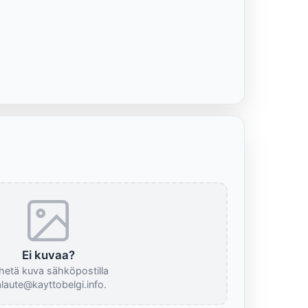
Ei kuvaa?
hetä kuva sähköpostilla
laute@kayttobelgi.info.