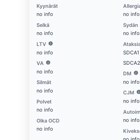
Kyynärät
Allergi
no info
no info
Selkä
Sydän
no info
no info
LTV
Ataksi
no info
SDCA1 e
SDCA2 
VA
no info
DM
no info
Silmät
no info
CJM
no info
Polvet
no info
Autoim
no info
Olka OCD
no info
Kiveks
no info