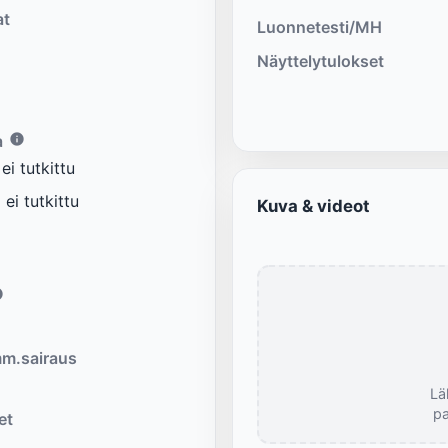
at
Luonnetesti/MH
Näyttelytulokset
a
i tutkittu
ei tutkittu
Kuva & videot
m.sairaus
Lä
pa
et