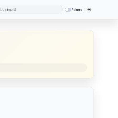
☀️
Reknro