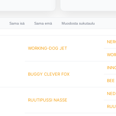
Sama isä
Sama emä
Muodosta sukutaulu
NER
WORKING-DOG JET
WOR
INN
BUGGY CLEVER FOX
BEE
NED
RUUTIPUSSI NASSE
RUU