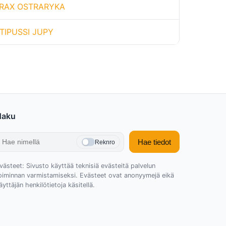
RAX OSTRARYKA
TIPUSSI JUPY
Haku
Hae tiedot
Reknro
västeet: Sivusto käyttää teknisiä evästeitä palvelun
oiminnan varmistamiseksi. Evästeet ovat anonyymejä eikä
äyttäjän henkilötietoja käsitellä.