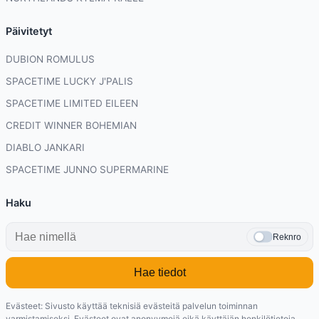
Päivitetyt
DUBION ROMULUS
SPACETIME LUCKY J'PALIS
SPACETIME LIMITED EILEEN
CREDIT WINNER BOHEMIAN
DIABLO JANKARI
SPACETIME JUNNO SUPERMARINE
Haku
Reknro
Hae tiedot
Evästeet: Sivusto käyttää teknisiä evästeitä palvelun toiminnan
varmistamiseksi. Evästeet ovat anonyymejä eikä käyttäjän henkilötietoja