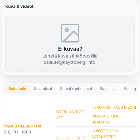
Kuva & videot
Ei kuvaa?
Lähetä kuva sähköpostilla
palaute@kayttobelgi.info.
Sukutaulu
Sisarukset
Samat vanhemmat
Sama isä
Sama em
NERO VOM HAUS MECKI
WORKING-DOG
WORKING-DOG
JET
BRADANA
YAGUS CLEVER FOX
INNOTEK VOM
BH, IFH1, IGP3
SATANSBERG
BUGGY CLEVER