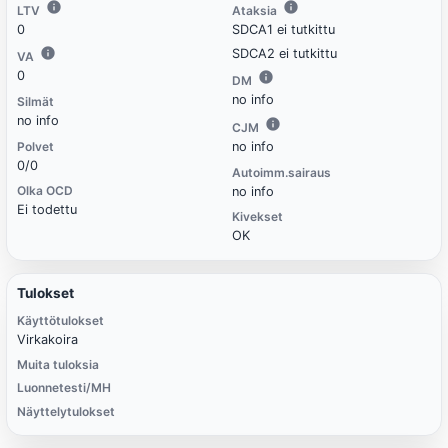
LTV
Ataksia
0
SDCA1 ei tutkittu
SDCA2 ei tutkittu
VA
0
DM
no info
Silmät
no info
CJM
Polvet
no info
0/0
Autoimm.sairaus
Olka OCD
no info
Ei todettu
Kivekset
OK
Tulokset
Käyttötulokset
Virkakoira
Muita tuloksia
Luonnetesti/MH
Näyttelytulokset