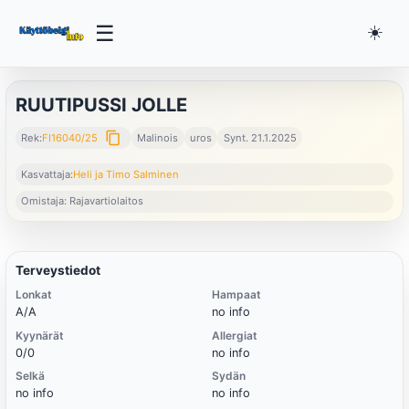
☰
☀️
RUUTIPUSSI JOLLE
content_copy
Rek:
FI16040/25
Malinois
uros
Synt. 21.1.2025
Kasvattaja:
Heli ja Timo Salminen
Omistaja: Rajavartiolaitos
Terveystiedot
Lonkat
Hampaat
A/A
no info
Kyynärät
Allergiat
0/0
no info
Selkä
Sydän
no info
no info