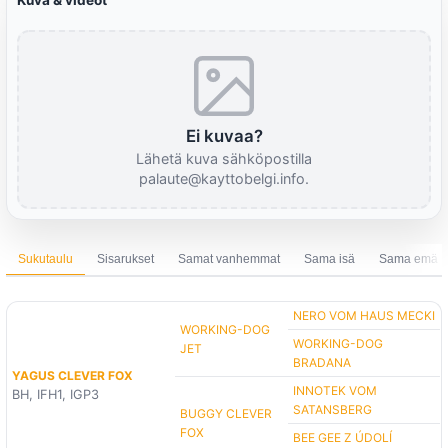
Kuva & videot
Ei kuvaa?
Lähetä kuva sähköpostilla
palaute@kayttobelgi.info.
Sukutaulu
Sisarukset
Samat vanhemmat
Sama isä
Sama emä
NERO VOM HAUS MECKI
WORKING-DOG
WORKING-DOG
JET
BRADANA
YAGUS CLEVER FOX
INNOTEK VOM
BH, IFH1, IGP3
SATANSBERG
BUGGY CLEVER
FOX
BEE GEE Z ÚDOLÍ