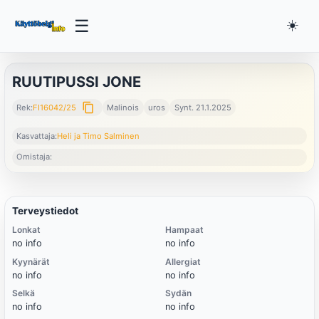
☰
☀️
RUUTIPUSSI JONE
content_copy
Rek:
FI16042/25
Malinois
uros
Synt. 21.1.2025
Kasvattaja:
Heli ja Timo Salminen
Omistaja:
Terveystiedot
Lonkat
Hampaat
no info
no info
Kyynärät
Allergiat
no info
no info
Selkä
Sydän
no info
no info