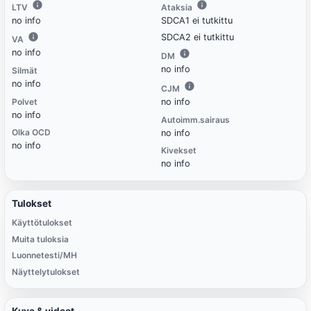
LTV
Ataksia
no info
SDCA1 ei tutkittu
SDCA2 ei tutkittu
VA
no info
DM
no info
Silmät
no info
CJM
Polvet
no info
no info
Autoimm.sairaus
Olka OCD
no info
no info
Kivekset
no info
Tulokset
Käyttötulokset
Muita tuloksia
Luonnetesti/MH
Näyttelytulokset