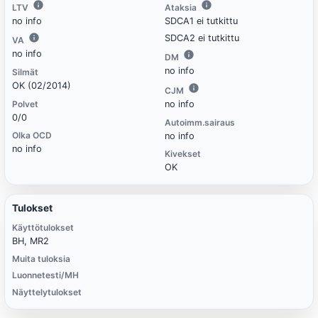
LTV
Ataksia
no info
SDCA1 ei tutkittu
SDCA2 ei tutkittu
VA
no info
DM
no info
Silmät
OK (02/2014)
CJM
Polvet
no info
0/0
Autoimm.sairaus
Olka OCD
no info
no info
Kivekset
OK
Tulokset
Käyttötulokset
BH, MR2
Muita tuloksia
Luonnetesti/MH
Näyttelytulokset