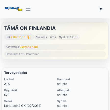
☰
☀️
TÄMÄ ON FINLANDIA
content_copy
Rek:
FI16651/13
Malinois
uros
Synt. 19.1.2013
Kasvattaja:
Susanna Korri
Omistaja: Arttu Päättönen
Terveystiedot
Lonkat
Hampaat
A/A
no info
Kyynärät
Allergiat
0/0
no info
Selkä
Sydän
Koko selkä OK (02/2014)
no info