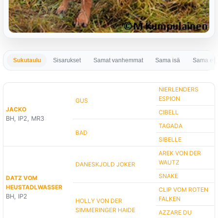
Sukutaulu
Sisarukset
Samat vanhemmat
Sama isä
Sama em
NIERLENDERS
ESPION
GUS
JACKO
CIBELL
BH, IP2, MR3
TAGADA
BAD
SIBELLE
AREK VON DER
WAUTZ
DANESKJOLD JOKER
SNAKE
DATZ VOM
HEUSTADLWASSER
CLIP VOM ROTEN
BH, IP2
FALKEN
HOLLY VON DER
SIMMERINGER HAIDE
AZZARE DU