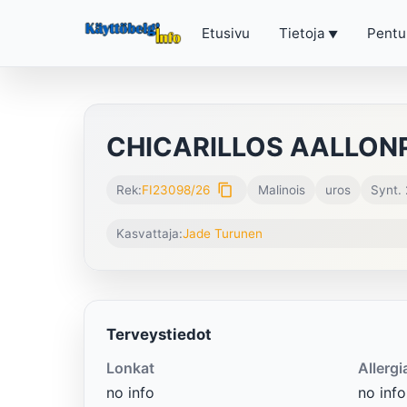
Etusivu
Tietoja
Pentu
CHICARILLOS AALLON
content_copy
Rek:
FI23098/26
Malinois
uros
Synt.
Kasvattaja:
Jade Turunen
Terveystiedot
Lonkat
Allergi
no info
no info