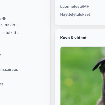
Luonnetesti/MH
Näyttelytulokset
a
i tutkittu
ei tutkittu
Kuva & videot
m.sairaus
et