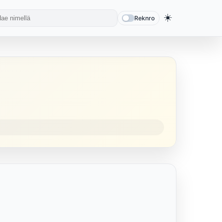
☀️
Reknro