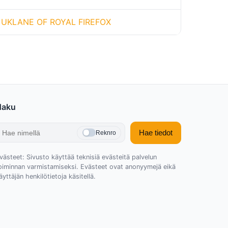
UKLANE OF ROYAL FIREFOX
Haku
Hae tiedot
Reknro
västeet: Sivusto käyttää teknisiä evästeitä palvelun
oiminnan varmistamiseksi. Evästeet ovat anonyymejä eikä
äyttäjän henkilötietoja käsitellä.