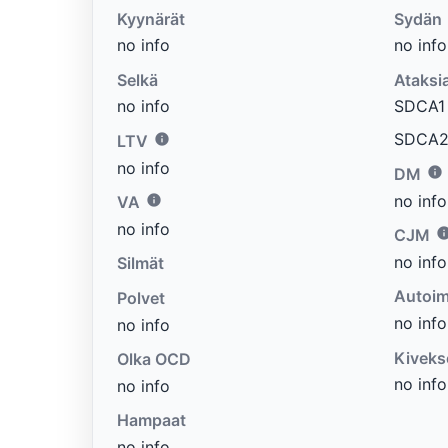
Kyynärät
Sydän
no info
no info
Selkä
Ataksi
no info
SDCA1 e
SDCA2 
LTV
no info
DM
no info
VA
no info
CJM
no info
Silmät
Autoim
Polvet
no info
no info
Kiveks
Olka OCD
no info
no info
Hampaat
no info