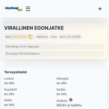
☰
☀️
VIRALLINEN EGONJATKE
content_copy
Rek:
FI26247/26
Malinois
uros
Synt. 25.4.2026
Kasvattaja: Kirsi Haapsaari
Omistaja: Poliisikoiralaitos
Terveystiedot
Lonkat
Allergiat
no info
no info
Kyynärät
Sydän
no info
no info
Selkä
Ataksia
no info
SDCA1 ei tutkittu