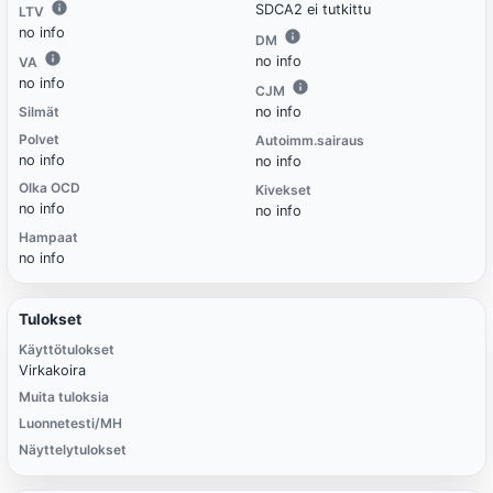
SDCA2 ei tutkittu
LTV
no info
DM
no info
VA
no info
CJM
Silmät
no info
Polvet
Autoimm.sairaus
no info
no info
Olka OCD
Kivekset
no info
no info
Hampaat
no info
Tulokset
Käyttötulokset
Virkakoira
Muita tuloksia
Luonnetesti/MH
Näyttelytulokset