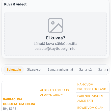
Kuva & videot
Ei kuvaa?
Lähetä kuva sähköpostilla
palaute@kayttobelgi.info.
Sukutaulu
Sisarukset
Samat vanhemmat
Sama isä
Sama em
HANK VOM
BRUNSBEKER LAND
ALBERTO TOMBA IS
ALWAYS CRAZY
PARENDO VINCES
BARRACUDA
AMOR FATI
OCCULTATUM LIBERA
BOWIE VOM CLAN
BH, IGP3