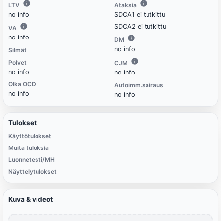
LTV
Ataksia
no info
SDCA1 ei tutkittu
SDCA2 ei tutkittu
VA
no info
DM
no info
Silmät
Polvet
CJM
no info
no info
Olka OCD
Autoimm.sairaus
no info
no info
Tulokset
Käyttötulokset
Muita tuloksia
Luonnetesti/MH
Näyttelytulokset
Kuva & videot