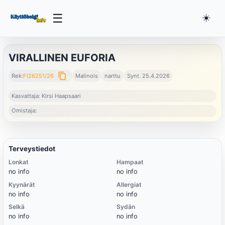
☰
☀️
VIRALLINEN EUFORIA
content_copy
Rek:
FI26251/26
Malinois
narttu
Synt. 25.4.2026
Kasvattaja: Kirsi Haapsaari
Omistaja:
Terveystiedot
Lonkat
Hampaat
no info
no info
Kyynärät
Allergiat
no info
no info
Selkä
Sydän
no info
no info