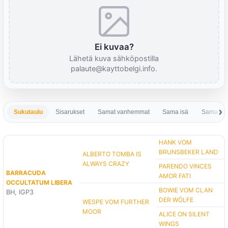
Ei kuvaa?
Lähetä kuva sähköpostilla
palaute@kayttobelgi.info.
Sukutaulu
Sisarukset
Samat vanhemmat
Sama isä
Sama em
HANK VOM
BRUNSBEKER LAND
ALBERTO TOMBA IS
ALWAYS CRAZY
PARENDO VINCES
BARRACUDA
AMOR FATI
OCCULTATUM LIBERA
BOWIE VOM CLAN
BH, IGP3
DER WÖLFE
WESPE VOM FURTHER
MOOR
ALICE ON SILENT
WINGS