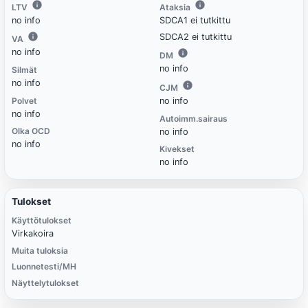
LTV
Ataksia
no info
SDCA1 ei tutkittu
SDCA2 ei tutkittu
VA
no info
DM
no info
Silmät
no info
CJM
Polvet
no info
no info
Autoimm.sairaus
Olka OCD
no info
no info
Kivekset
no info
Tulokset
Käyttötulokset
Virkakoira
Muita tuloksia
Luonnetesti/MH
Näyttelytulokset