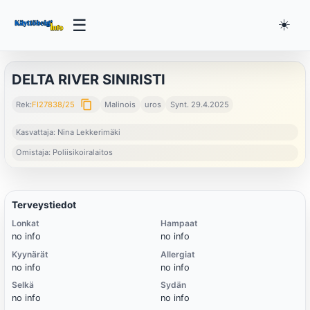
☰
☀️
DELTA RIVER SINIRISTI
content_copy
Rek:
FI27838/25
Malinois
uros
Synt. 29.4.2025
Kasvattaja: Nina Lekkerimäki
Omistaja: Poliisikoiralaitos
Terveystiedot
Lonkat
Hampaat
no info
no info
Kyynärät
Allergiat
no info
no info
Selkä
Sydän
no info
no info