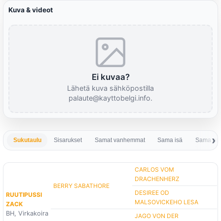
Kuva & videot
Ei kuvaa?
Lähetä kuva sähköpostilla
palaute@kayttobelgi.info.
Sukutaulu
Sisarukset
Samat vanhemmat
Sama isä
Sama em
CARLOS VOM
DRACHENHERZ
BERRY SABATHORE
DESIREE OD
RUUTIPUSSI
MALSOVICKEHO LESA
ZACK
BH, Virkakoira
JAGO VON DER