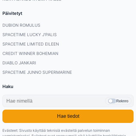
Päivitetyt
DUBION ROMULUS
SPACETIME LUCKY J'PALIS
SPACETIME LIMITED EILEEN
CREDIT WINNER BOHEMIAN
DIABLO JANKARI
SPACETIME JUNNO SUPERMARINE
Haku
Reknro
Hae tiedot
Evästeet: Sivusto käyttää teknisiä evästeitä palvelun toiminnan
varmistamiseksi. Evästeet ovat anonyymejä eikä käyttäjän henkilötietoja