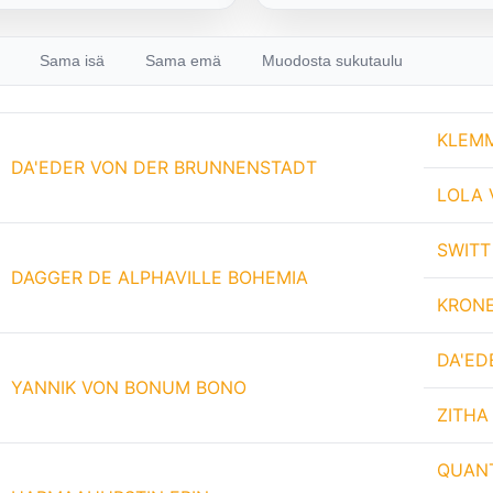
Sama isä
Sama emä
Muodosta sukutaulu
KLEMM
DA'EDER VON DER BRUNNENSTADT
LOLA 
SWITT
DAGGER DE ALPHAVILLE BOHEMIA
KRONE
DA'ED
YANNIK VON BONUM BONO
ZITHA
QUANT