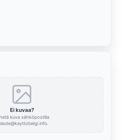
Ei kuvaa?
hetä kuva sähköpostilla
laute@kayttobelgi.info.