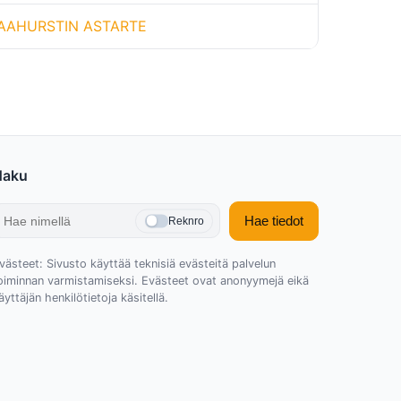
AAHURSTIN ASTARTE
Haku
Hae tiedot
Reknro
västeet: Sivusto käyttää teknisiä evästeitä palvelun
oiminnan varmistamiseksi. Evästeet ovat anonyymejä eikä
äyttäjän henkilötietoja käsitellä.