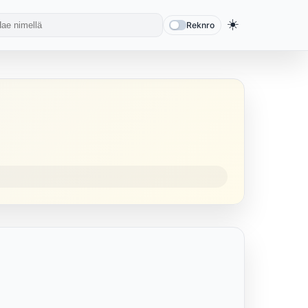
☀️
Reknro