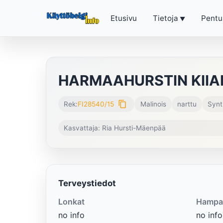
Etusivu
Tietoja
Pentu
HARMAAHURSTIN KIIA
content_copy
Rek:
FI28540/15
Malinois
narttu
Synt
Kasvattaja: Ria Hursti-Mäenpää
Terveystiedot
Lonkat
Hampa
no info
no info