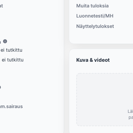
at
Muita tuloksia
Luonnetesti/MH
Näyttelytulokset
a
i tutkittu
ei tutkittu
Kuva & videot
m.sairaus
Lä
pa