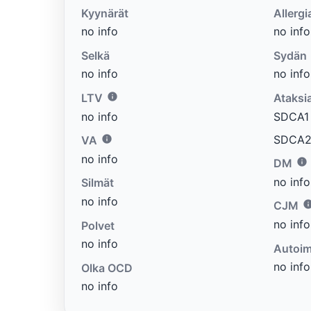
Kyynärät
Allergi
no info
no info
Selkä
Sydän
no info
no info
LTV
Ataksi
no info
SDCA1 e
SDCA2 
VA
no info
DM
no info
Silmät
no info
CJM
no info
Polvet
no info
Autoim
no info
Olka OCD
no info