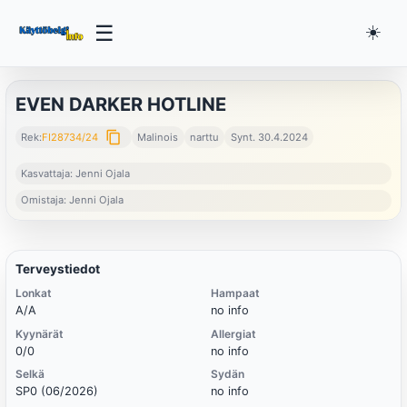
☰
☀️
EVEN DARKER HOTLINE
content_copy
Rek:
FI28734/24
Malinois
narttu
Synt. 30.4.2024
Kasvattaja: Jenni Ojala
Omistaja: Jenni Ojala
Terveystiedot
Lonkat
Hampaat
A/A
no info
Kyynärät
Allergiat
0/0
no info
Selkä
Sydän
SP0 (06/2026)
no info