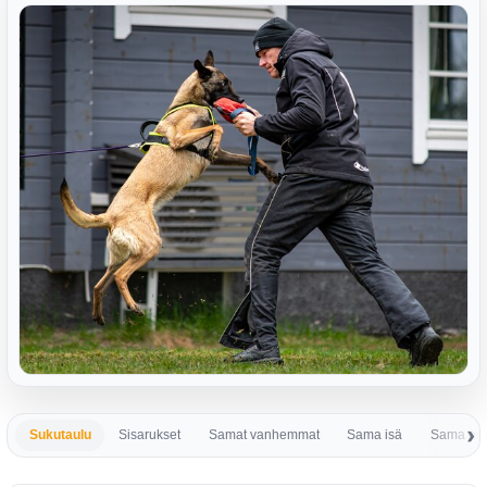
Sukutaulu
Sisarukset
Samat vanhemmat
Sama isä
Sama em