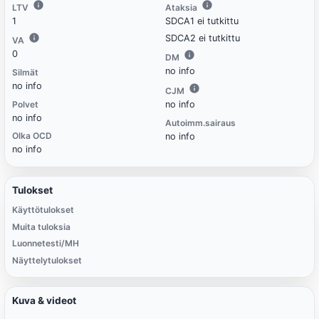
LTV
Ataksia
1
SDCA1 ei tutkittu
SDCA2 ei tutkittu
VA
0
DM
no info
Silmät
no info
CJM
Polvet
no info
no info
Autoimm.sairaus
Olka OCD
no info
no info
Tulokset
Käyttötulokset
Muita tuloksia
Luonnetesti/MH
Näyttelytulokset
Kuva & videot