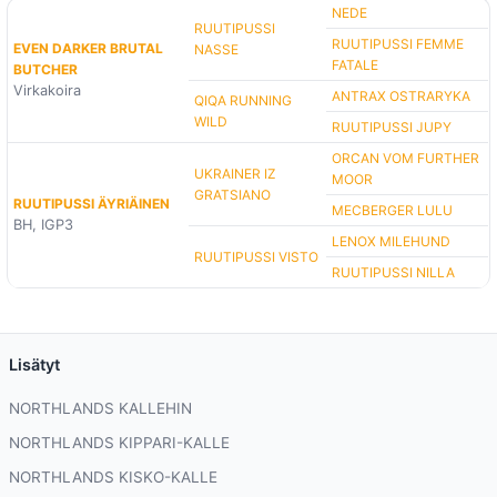
NEDE
RUUTIPUSSI
RUUTIPUSSI FEMME
EVEN DARKER BRUTAL
NASSE
FATALE
BUTCHER
Virkakoira
ANTRAX OSTRARYKA
QIQA RUNNING
WILD
RUUTIPUSSI JUPY
ORCAN VOM FURTHER
UKRAINER IZ
MOOR
GRATSIANO
RUUTIPUSSI ÄYRIÄINEN
MECBERGER LULU
BH, IGP3
LENOX MILEHUND
RUUTIPUSSI VISTO
RUUTIPUSSI NILLA
Lisätyt
NORTHLANDS KALLEHIN
NORTHLANDS KIPPARI-KALLE
NORTHLANDS KISKO-KALLE