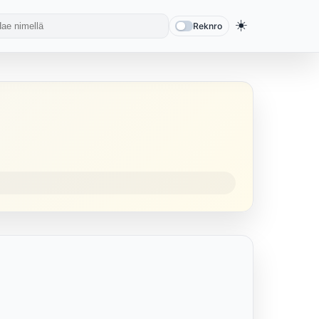
☀️
Reknro