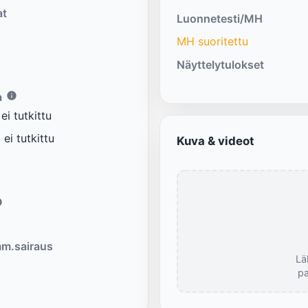
at
Luonnetesti/MH
MH suoritettu
Näyttelytulokset
a
i tutkittu
ei tutkittu
Kuva & videot
m.sairaus
Lä
pa