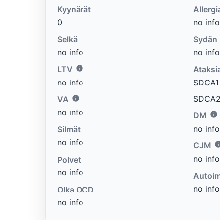
Kyynärät
Allergi
0
no info
Selkä
Sydän
no info
no info
LTV
Ataksi
no info
SDCA1 e
SDCA2 
VA
no info
DM
no info
Silmät
no info
CJM
no info
Polvet
no info
Autoim
no info
Olka OCD
no info