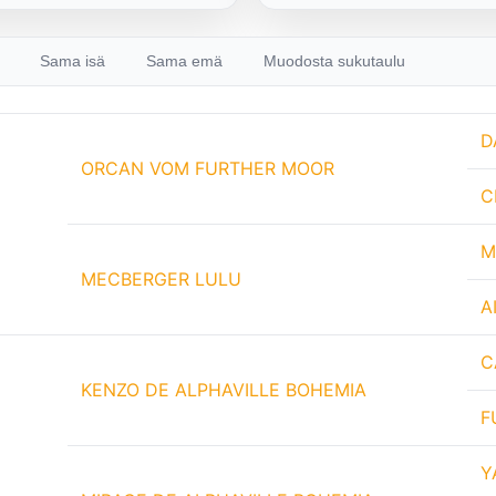
Sama isä
Sama emä
Muodosta sukutaulu
D
ORCAN VOM FURTHER MOOR
C
M
MECBERGER LULU
A
C
KENZO DE ALPHAVILLE BOHEMIA
F
Y