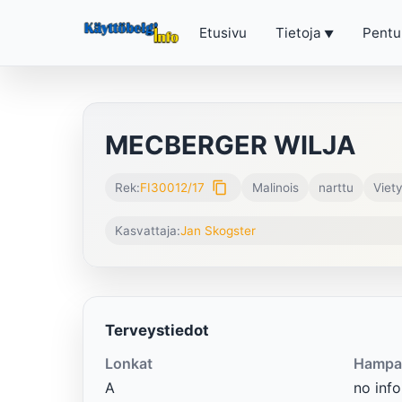
Etusivu
Tietoja
Pentu
MECBERGER WILJA
content_copy
Rek:
FI30012/17
Malinois
narttu
Viety
Kasvattaja:
Jan Skogster
Terveystiedot
Lonkat
Hampa
A
no info