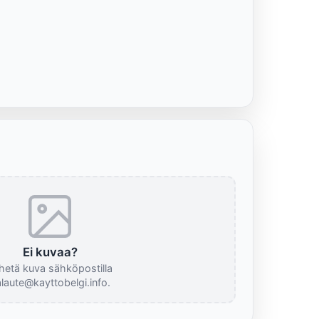
Ei kuvaa?
hetä kuva sähköpostilla
laute@kayttobelgi.info.