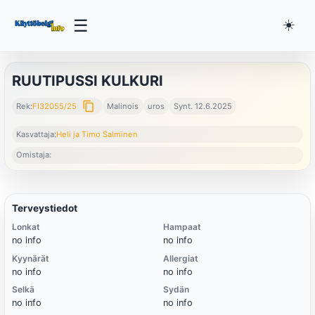
☰
☀️
RUUTIPUSSI KULKURI
content_copy
Rek:
FI32055/25
Malinois
uros
Synt. 12.6.2025
Kasvattaja:
Heli ja Timo Salminen
Omistaja:
Terveystiedot
Lonkat
Hampaat
no info
no info
Kyynärät
Allergiat
no info
no info
Selkä
Sydän
no info
no info