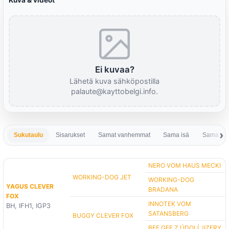
Kuva & videot
Ei kuvaa?
Lähetä kuva sähköpostilla
palaute@kayttobelgi.info.
Sukutaulu
Sisarukset
Samat vanhemmat
Sama isä
Sama em
NERO VOM HAUS MECKI
WORKING-DOG JET
WORKING-DOG
YAGUS CLEVER
BRADANA
FOX
INNOTEK VOM
BH, IFH1, IGP3
SATANSBERG
BUGGY CLEVER FOX
BEE GEE Z ÚDOLÍ JIZERY