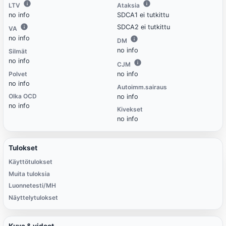
LTV
Ataksia
no info
SDCA1 ei tutkittu
SDCA2 ei tutkittu
VA
no info
DM
no info
Silmät
no info
CJM
Polvet
no info
no info
Autoimm.sairaus
Olka OCD
no info
no info
Kivekset
no info
Tulokset
Käyttötulokset
Muita tuloksia
Luonnetesti/MH
Näyttelytulokset