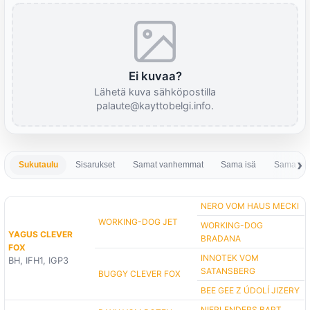
Ei kuvaa?
Lähetä kuva sähköpostilla
palaute@kayttobelgi.info.
Sukutaulu
Sisarukset
Samat vanhemmat
Sama isä
Sama em
NERO VOM HAUS MECKI
WORKING-DOG JET
WORKING-DOG
YAGUS CLEVER
BRADANA
FOX
INNOTEK VOM
BH, IFH1, IGP3
SATANSBERG
BUGGY CLEVER FOX
BEE GEE Z ÚDOLÍ JIZERY
NIERLENDERS BART