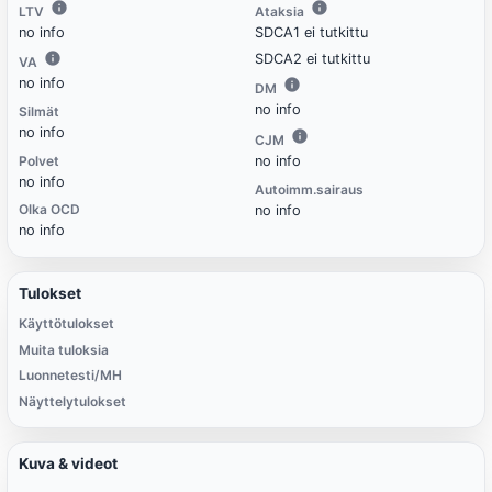
LTV
Ataksia
no info
SDCA1 ei tutkittu
SDCA2 ei tutkittu
VA
no info
DM
no info
Silmät
no info
CJM
Polvet
no info
no info
Autoimm.sairaus
Olka OCD
no info
no info
Tulokset
Käyttötulokset
Muita tuloksia
Luonnetesti/MH
Näyttelytulokset
Kuva & videot