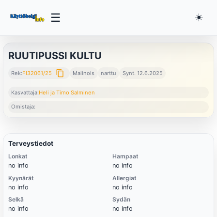
☰
☀️
RUUTIPUSSI KULTU
content_copy
Rek:
FI32061/25
Malinois
narttu
Synt. 12.6.2025
Kasvattaja:
Heli ja Timo Salminen
Omistaja:
Terveystiedot
Lonkat
Hampaat
no info
no info
Kyynärät
Allergiat
no info
no info
Selkä
Sydän
no info
no info