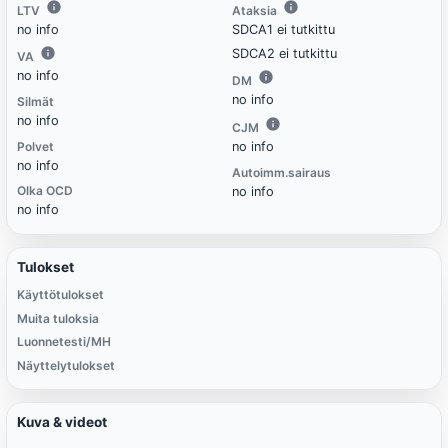
LTV
Ataksia
no info
SDCA1 ei tutkittu
SDCA2 ei tutkittu
VA
no info
DM
no info
Silmät
no info
CJM
Polvet
no info
no info
Autoimm.sairaus
Olka OCD
no info
no info
Tulokset
Käyttötulokset
Muita tuloksia
Luonnetesti/MH
Näyttelytulokset
Kuva & videot