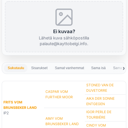
Ei kuvaa?
Lähetä kuva sähköpostilla
palaute@kayttobelgi.info.
Sukutaulu
Sisarukset
Samat vanhemmat
Sama isä
Sama em
STONED VAN DE
DUVETORRE
CASPAR VOM
FURTHER MOOR
AIKA DER SONNE
FRITS VOM
ENTGEGEN
BRUNSBEKER LAND
IGOR PERLE DE
IP2
TOURBIÈRE
AIMY VOM
BRUNSBEKER LAND
CINDY VOM