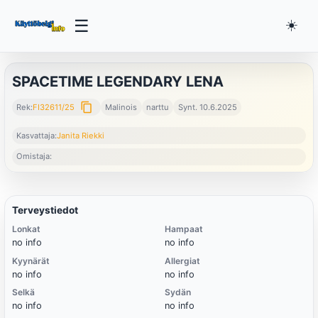
☰
☀️
SPACETIME LEGENDARY LENA
content_copy
Rek:
FI32611/25
Malinois
narttu
Synt. 10.6.2025
Kasvattaja:
Janita Riekki
Omistaja:
Terveystiedot
Lonkat
Hampaat
no info
no info
Kyynärät
Allergiat
no info
no info
Selkä
Sydän
no info
no info