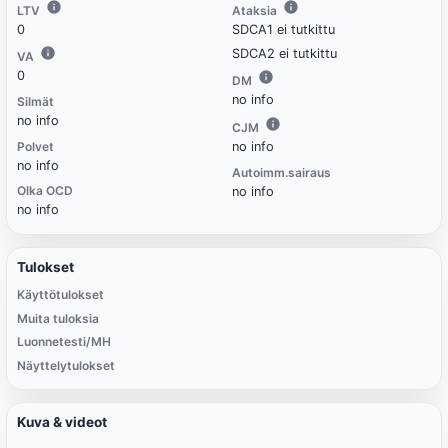
LTV
Ataksia
0
SDCA1 ei tutkittu
SDCA2 ei tutkittu
VA
0
DM
no info
Silmät
no info
CJM
Polvet
no info
no info
Autoimm.sairaus
Olka OCD
no info
no info
Tulokset
Käyttötulokset
Muita tuloksia
Luonnetesti/MH
Näyttelytulokset
Kuva & videot