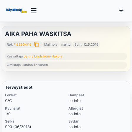
☰
☀️
AIKA PAHA WASKITSA
content_copy
Rek:
FI33604/16
Malinois
narttu
Synt. 12.5.2016
Kasvattaja:
Jenny Lindström-Hakola
Omistaja: Janina Tolvanen
Terveystiedot
Lonkat
Hampaat
C/C
no info
Kyynärät
Allergiat
1/0
no info
Selkä
Sydän
SP0 (06/2018)
no info