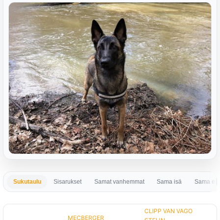
Sukutaulu
Sisarukset
Samat vanhemmat
Sama isä
Sama em
CLIPP VAN VAGO
MECBERGER