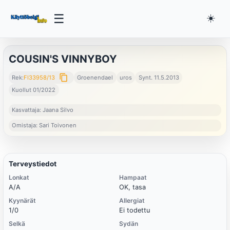
☰
☀️
COUSIN'S VINNYBOY
content_copy
Rek:
FI33958/13
Groenendael
uros
Synt. 11.5.2013
Kuollut 01/2022
Kasvattaja: Jaana Silvo
Omistaja: Sari Toivonen
Terveystiedot
Lonkat
Hampaat
A/A
OK, tasa
Kyynärät
Allergiat
1/0
Ei todettu
Selkä
Sydän