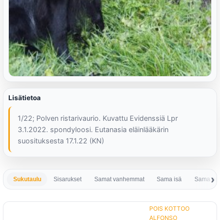
Lisätietoa
1/22; Polven ristarivaurio. Kuvattu Evidenssiä Lpr
3.1.2022. spondyloosi. Eutanasia eläinlääkärin
suosituksesta 17.1.22 (KN)
Sukutaulu
Sisarukset
Samat vanhemmat
Sama isä
Sama em
POIS KOTTOO
ALFONSO