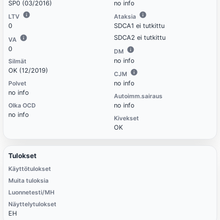
SP0 (03/2016)
no info
LTV
Ataksia
0
SDCA1 ei tutkittu
SDCA2 ei tutkittu
VA
0
DM
no info
Silmät
OK (12/2019)
CJM
Polvet
no info
no info
Autoimm.sairaus
Olka OCD
no info
no info
Kivekset
OK
Tulokset
Käyttötulokset
Muita tuloksia
Luonnetesti/MH
Näyttelytulokset
EH