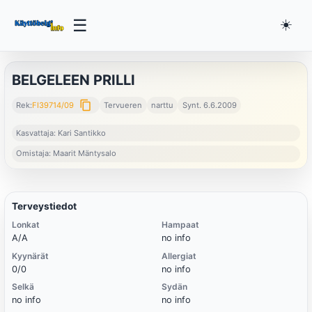
☰
☀️
BELGELEEN PRILLI
content_copy
Rek:
FI39714/09
Tervueren
narttu
Synt. 6.6.2009
Kasvattaja: Kari Santikko
Omistaja: Maarit Mäntysalo
Terveystiedot
Lonkat
Hampaat
A/A
no info
Kyynärät
Allergiat
0/0
no info
Selkä
Sydän
no info
no info