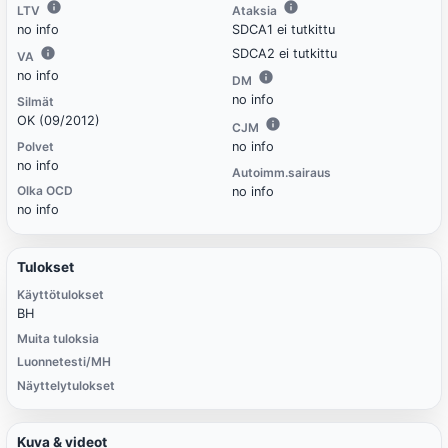
LTV
Ataksia
no info
SDCA1 ei tutkittu
SDCA2 ei tutkittu
VA
no info
DM
no info
Silmät
OK (09/2012)
CJM
Polvet
no info
no info
Autoimm.sairaus
Olka OCD
no info
no info
Tulokset
Käyttötulokset
BH
Muita tuloksia
Luonnetesti/MH
Näyttelytulokset
Kuva & videot