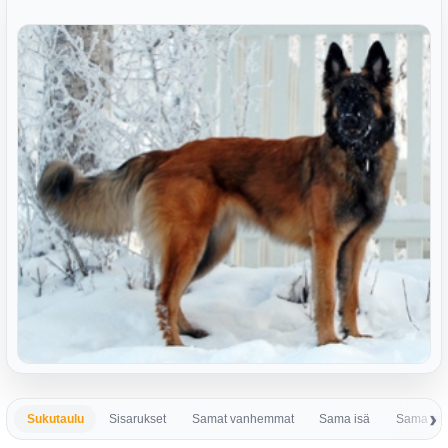
Sukutaulu
Sisarukset
Samat vanhemmat
Sama isä
Sama em