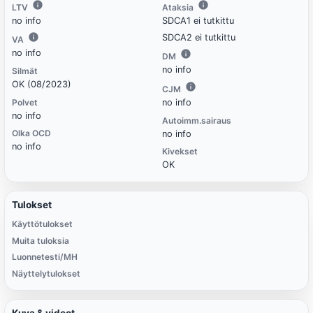
LTV
Ataksia
no info
SDCA1 ei tutkittu
SDCA2 ei tutkittu
VA
no info
DM
no info
Silmät
OK (08/2023)
CJM
Polvet
no info
no info
Autoimm.sairaus
Olka OCD
no info
no info
Kivekset
OK
Tulokset
Käyttötulokset
Muita tuloksia
Luonnetesti/MH
Näyttelytulokset