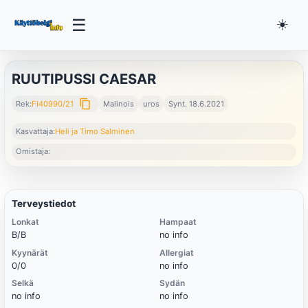
☰
☀️
RUUTIPUSSI CAESAR
content_copy
Rek:
FI40990/21
Malinois
uros
Synt. 18.6.2021
Kasvattaja:
Heli ja Timo Salminen
Omistaja:
Terveystiedot
Lonkat
Hampaat
B/B
no info
Kyynärät
Allergiat
0/0
no info
Selkä
Sydän
no info
no info