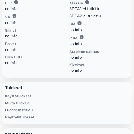
LTV
Ataksia
no info
SDCA1 ei tutkittu
SDCA2 ei tutkittu
VA
no info
DM
no info
Silmät
no info
CJM
Polvet
no info
no info
Autoimm.sairaus
Olka OCD
no info
no info
Kivekset
no info
Tulokset
Käyttötulokset
Muita tuloksia
Luonnetesti/MH
Näyttelytulokset