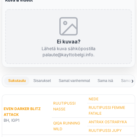
Kuva & videot
Ei kuvaa?
Lähetä kuva sähköpostilla
palaute@kayttobelgi.info.
Sukutaulu
Sisarukset
Samat vanhemmat
Sama isä
Sama em
NEDE
RUUTIPUSSI
RUUTIPUSSI FEMME
EVEN DARKER BLITZ
NASSE
FATALE
ATTACK
BH, IGP1
ANTRAX OSTRARYKA
QIQA RUNNING
WILD
RUUTIPUSSI JUPY