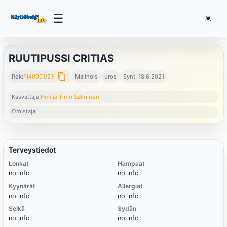
☰
☀️
RUUTIPUSSI CRITIAS
content_copy
Rek:
FI40991/21
Malinois
uros
Synt. 18.6.2021
Kasvattaja:
Heli ja Timo Salminen
Omistaja:
Terveystiedot
Lonkat
Hampaat
no info
no info
Kyynärät
Allergiat
no info
no info
Selkä
Sydän
no info
no info