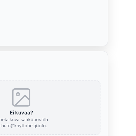
Ei kuvaa?
hetä kuva sähköpostilla
laute@kayttobelgi.info.