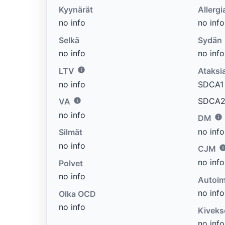
Kyynärät
Allergi
no info
no info
Selkä
Sydän
no info
no info
LTV
Ataksi
no info
SDCA1 e
SDCA2 
VA
no info
DM
no info
Silmät
no info
CJM
no info
Polvet
no info
Autoim
no info
Olka OCD
no info
Kiveks
no info