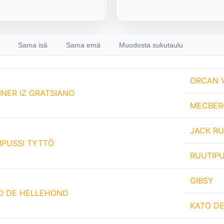
Sama isä
Sama emä
Muodosta sukutaulu
ORCAN 
INER IZ GRATSIANO
MECBER
JACK RU
IPUSSI TYTTÖ
RUUTIP
GIBSY
O DE HELLEHOND
KATO D