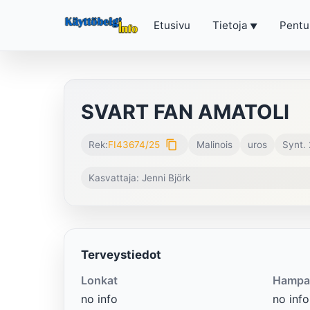
Etusivu
Tietoja
Pentu
SVART FAN AMATOLI
content_copy
Rek:
FI43674/25
Malinois
uros
Synt.
Kasvattaja: Jenni Björk
Terveystiedot
Lonkat
Hampa
no info
no info