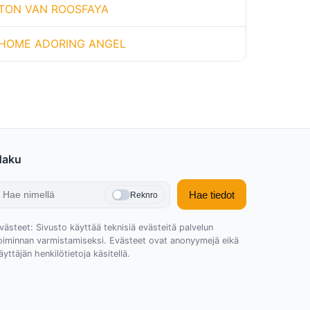
NTON VAN ROOSFAYA
 HOME ADORING ANGEL
Haku
Hae tiedot
Reknro
västeet: Sivusto käyttää teknisiä evästeitä palvelun
oiminnan varmistamiseksi. Evästeet ovat anonyymejä eikä
äyttäjän henkilötietoja käsitellä.