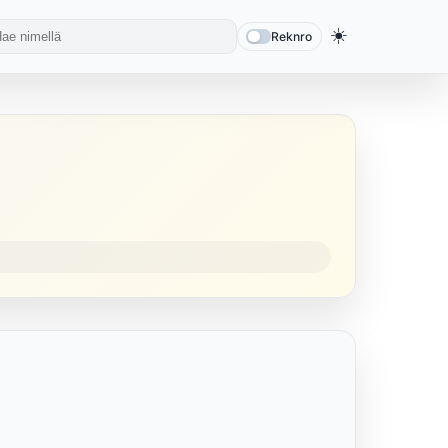
☀️
Reknro