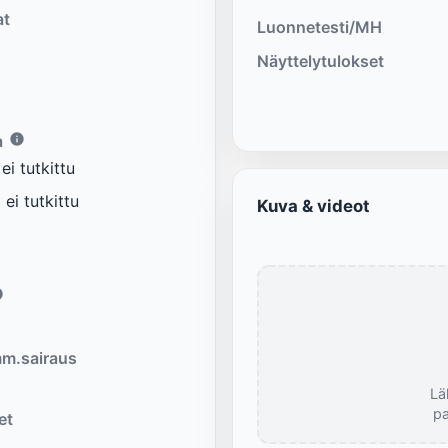
at
Luonnetesti/MH
Näyttelytulokset
a
i tutkittu
ei tutkittu
Kuva & videot
m.sairaus
Lä
pa
et