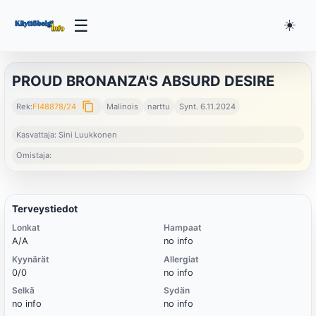
☰
☀️
PROUD BRONANZA'S ABSURD DESIRE
content_copy
Rek:
FI48878/24
Malinois
narttu
Synt. 6.11.2024
Kasvattaja: Sini Luukkonen
Omistaja:
Terveystiedot
Lonkat
Hampaat
A/A
no info
Kyynärät
Allergiat
0/0
no info
Selkä
Sydän
no info
no info