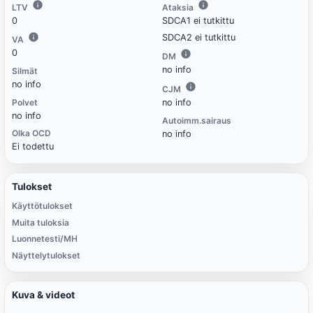
LTV
Ataksia
0
SDCA1 ei tutkittu
SDCA2 ei tutkittu
VA
0
DM
no info
Silmät
no info
CJM
Polvet
no info
no info
Autoimm.sairaus
Olka OCD
no info
Ei todettu
Tulokset
Käyttötulokset
Muita tuloksia
Luonnetesti/MH
Näyttelytulokset
Kuva & videot