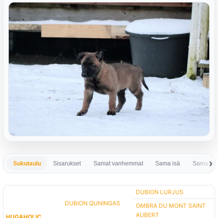
Sukutaulu
Sisarukset
Samat vanhemmat
Sama isä
Sama em
DUBION LURJUS
DUBION QUNINGAS
OMBRA DU MONT SAINT
AUBERT
HUGAHOLIC