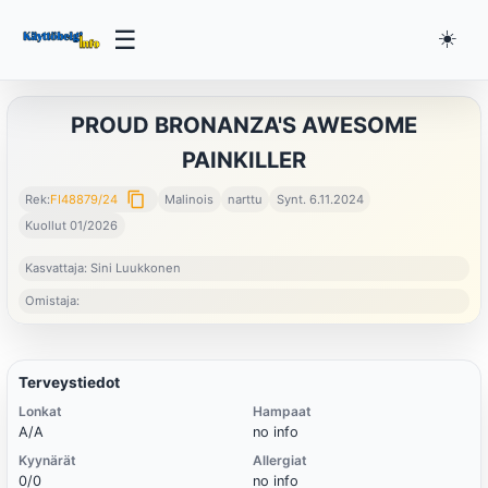
☰
☀️
PROUD BRONANZA'S AWESOME
PAINKILLER
content_copy
Rek:
FI48879/24
Malinois
narttu
Synt. 6.11.2024
Kuollut 01/2026
Kasvattaja: Sini Luukkonen
Omistaja:
Terveystiedot
Lonkat
Hampaat
A/A
no info
Kyynärät
Allergiat
0/0
no info