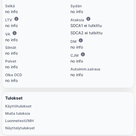
Selkä
Sydän
no info
no info
LTV
Ataksia
no info
SDCA1 ei tutkittu
SDCA2 ei tutkittu
VA
no info
DM
no info
Silmät
no info
CJM
Polvet
no info
no info
Autoimm.sairaus
Olka OCD
no info
no info
Tulokset
Käyttötulokset
Muita tuloksia
Luonnetesti/MH
Näyttelytulokset