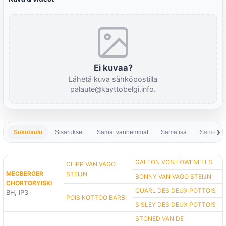
Ei kuvaa?
Lähetä kuva sähköpostilla
palaute@kayttobelgi.info.
Sukutaulu
Sisarukset
Samat vanhemmat
Sama isä
Sama em
GALEON VON LÖWENFELS
CLIPP VAN VAGO
MECBERGER
STEIJN
BONNY VAN VAGO STEIJN
CHORTORYISKI
QUARL DES DEUX POTTOIS
BH, IP3
POIS KOTTOO BARBI
SISLEY DES DEUX POTTOIS
STONED VAN DE