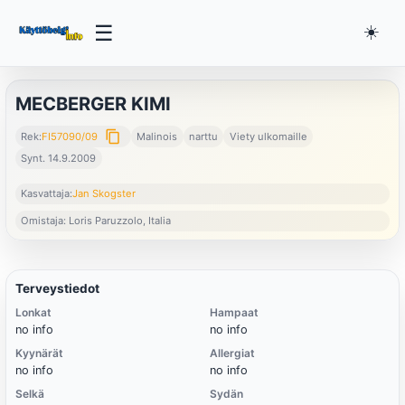
☰
☀️
MECBERGER KIMI
content_copy
Rek:
FI57090/09
Malinois
narttu
Viety ulkomaille
Synt. 14.9.2009
Kasvattaja:
Jan Skogster
Omistaja: Loris Paruzzolo, Italia
Terveystiedot
Lonkat
Hampaat
no info
no info
Kyynärät
Allergiat
no info
no info
Selkä
Sydän