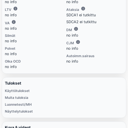
no info
no info
LTV
Ataksia
no info
SDCA1 ei tutkittu
SDCA2 ei tutkittu
VA
no info
DM
no info
Silmät
no info
CJM
Polvet
no info
no info
Autoimm.sairaus
Olka OCD
no info
no info
Tulokset
Käyttötulokset
Muita tuloksia
Luonnetesti/MH
Näyttelytulokset
Kuva & videot