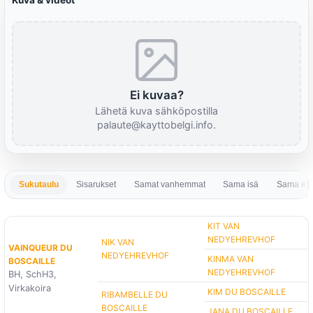
Kuva & videot
Ei kuvaa?
Lähetä kuva sähköpostilla
palaute@kayttobelgi.info.
Sukutaulu
Sisarukset
Samat vanhemmat
Sama isä
Sama em
KIT VAN
NEDYEHREVHOF
NIK VAN
VAINQUEUR DU
NEDYEHREVHOF
KINMA VAN
BOSCAILLE
NEDYEHREVHOF
BH, SchH3,
Virkakoira
KIM DU BOSCAILLE
RIBAMBELLE DU
BOSCAILLE
JANA DU BOSCAILLE