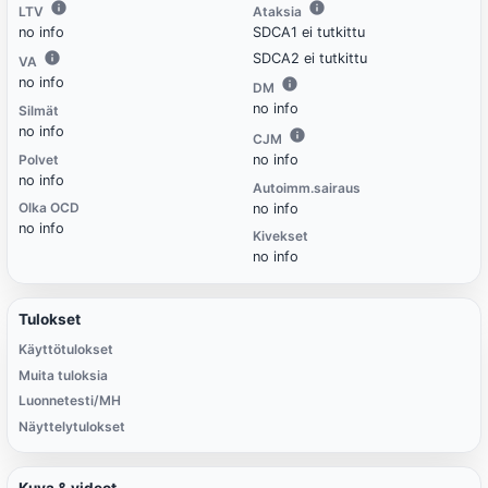
LTV
Ataksia
no info
SDCA1 ei tutkittu
SDCA2 ei tutkittu
VA
no info
DM
no info
Silmät
no info
CJM
Polvet
no info
no info
Autoimm.sairaus
Olka OCD
no info
no info
Kivekset
no info
Tulokset
Käyttötulokset
Muita tuloksia
Luonnetesti/MH
Näyttelytulokset