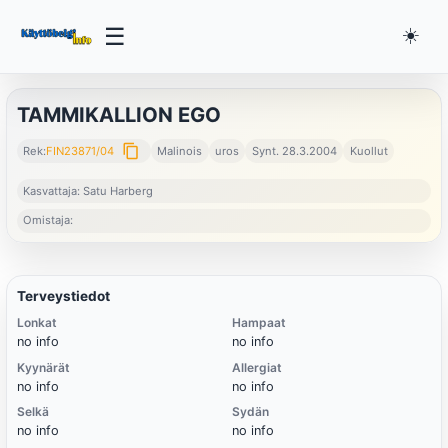
☰
☀️
TAMMIKALLION EGO
content_copy
Rek:
FIN23871/04
Malinois
uros
Synt. 28.3.2004
Kuollut
Kasvattaja: Satu Harberg
Omistaja:
Terveystiedot
Lonkat
Hampaat
no info
no info
Kyynärät
Allergiat
no info
no info
Selkä
Sydän
no info
no info