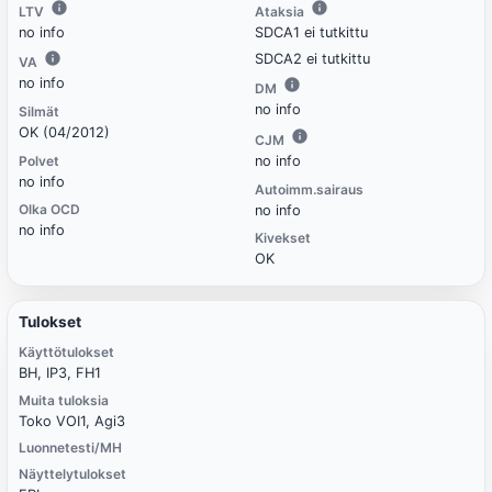
LTV
Ataksia
no info
SDCA1 ei tutkittu
SDCA2 ei tutkittu
VA
no info
DM
no info
Silmät
OK (04/2012)
CJM
Polvet
no info
no info
Autoimm.sairaus
Olka OCD
no info
no info
Kivekset
OK
Tulokset
Käyttötulokset
BH, IP3, FH1
Muita tuloksia
Toko VOI1, Agi3
Luonnetesti/MH
Näyttelytulokset