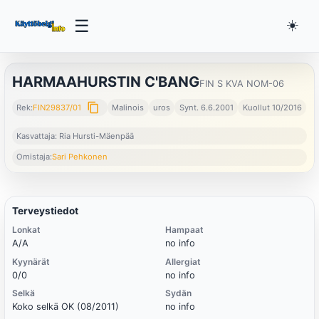
☰
☀️
HARMAAHURSTIN C'BANG
FIN S KVA NOM-06
content_copy
Rek:
FIN29837/01
Malinois
uros
Synt. 6.6.2001
Kuollut 10/2016
Kasvattaja: Ria Hursti-Mäenpää
Omistaja:
Sari Pehkonen
Terveystiedot
Lonkat
Hampaat
A/A
no info
Kyynärät
Allergiat
0/0
no info
Selkä
Sydän
Koko selkä OK (08/2011)
no info