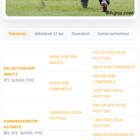
Sukutaulu
Jälkeläiset 12 kpl
Sisarukset
Samat vanhemmat
S
KOLOS DES DEUX
AREK VON DER
POTTOIS
WAUTZ
WISA VON LÖWENFELS
BALOU VON DER
WAUTZ
OSCAR VON
IP1, SchH3, FH2
LÖWENFELS
KORA VON
LÖWENFELS
JUPY DES DEUX
POTTOIS
PACHA DES DEUX
POTTOIS
SERGE DES DEUX
POTTOIS
LADY DES DEUX
HARMAAHURSTIN
POTTOIS
ASTARTE
BH, IP3, SchH3, FH2
EROS DU DOMAINE DE