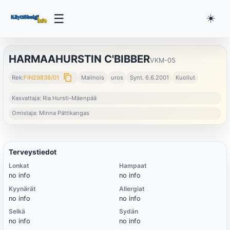
☰
☀️
HARMAAHURSTIN C'BIBBER
VKM-05
content_copy
Rek:
FIN29838/01
Malinois
uros
Synt. 6.6.2001
Kuollut
Kasvattaja: Ria Hursti-Mäenpää
Omistaja: Minna Pättikangas
Terveystiedot
Lonkat
Hampaat
no info
no info
Kyynärät
Allergiat
no info
no info
Selkä
Sydän
no info
no info