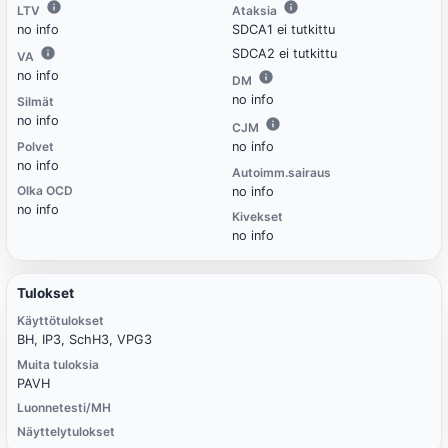
LTV
Ataksia
no info
SDCA1 ei tutkittu
SDCA2 ei tutkittu
VA
no info
DM
no info
Silmät
no info
CJM
Polvet
no info
no info
Autoimm.sairaus
Olka OCD
no info
no info
Kivekset
no info
Tulokset
Käyttötulokset
BH, IP3, SchH3, VPG3
Muita tuloksia
PAVH
Luonnetesti/MH
Näyttelytulokset