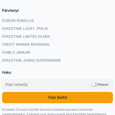
Päivitetyt
DUBION ROMULUS
SPACETIME LUCKY J'PALIS
SPACETIME LIMITED EILEEN
CREDIT WINNER BOHEMIAN
DIABLO JANKARI
SPACETIME JUNNO SUPERMARINE
Haku
Reknro
Hae tiedot
Evästeet: Sivusto käyttää teknisiä evästeitä palvelun toiminnan
varmistamiseksi. Evästeet ovat anonyymejä eikä käyttäjän henkilötietoja