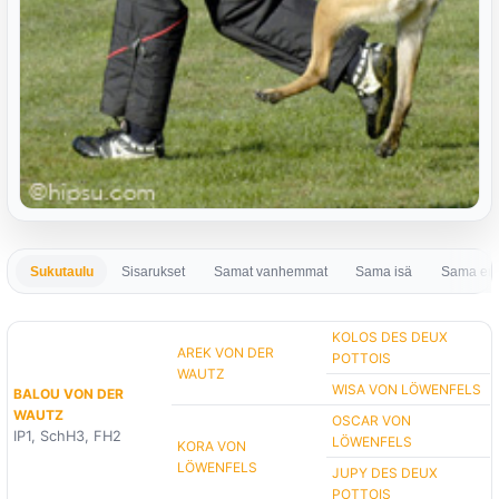
Sukutaulu
Sisarukset
Samat vanhemmat
Sama isä
Sama em
KOLOS DES DEUX
AREK VON DER
POTTOIS
WAUTZ
WISA VON LÖWENFELS
BALOU VON DER
WAUTZ
OSCAR VON
IP1, SchH3, FH2
LÖWENFELS
KORA VON
LÖWENFELS
JUPY DES DEUX
POTTOIS