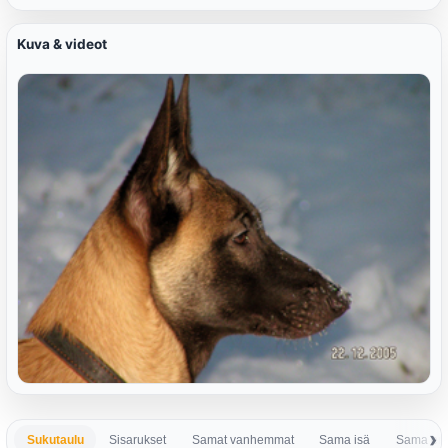
Kuva & videot
Sukutaulu
Sisarukset
Samat vanhemmat
Sama isä
Sama em