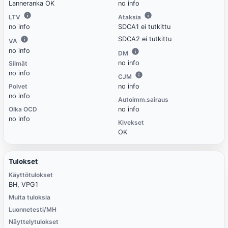
Lanneranka OK
no info
LTV
Ataksia
no info
SDCA1 ei tutkittu
SDCA2 ei tutkittu
VA
no info
DM
no info
Silmät
no info
CJM
Polvet
no info
no info
Autoimm.sairaus
Olka OCD
no info
no info
Kivekset
OK
Tulokset
Käyttötulokset
BH, VPG1
Muita tuloksia
Luonnetesti/MH
Näyttelytulokset