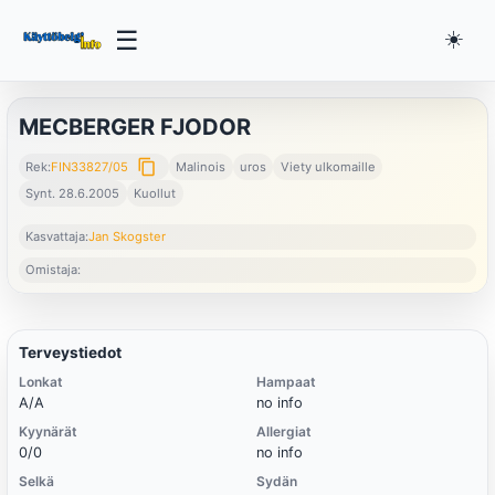
☰
☀️
MECBERGER FJODOR
content_copy
Rek:
FIN33827/05
Malinois
uros
Viety ulkomaille
Synt. 28.6.2005
Kuollut
Kasvattaja:
Jan Skogster
Omistaja:
Terveystiedot
Lonkat
Hampaat
A/A
no info
Kyynärät
Allergiat
0/0
no info
Selkä
Sydän