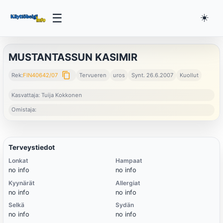
☰
☀️
MUSTANTASSUN KASIMIR
content_copy
Rek:
FIN40642/07
Tervueren
uros
Synt. 26.6.2007
Kuollut
Kasvattaja: Tuija Kokkonen
Omistaja:
Terveystiedot
Lonkat
Hampaat
no info
no info
Kyynärät
Allergiat
no info
no info
Selkä
Sydän
no info
no info