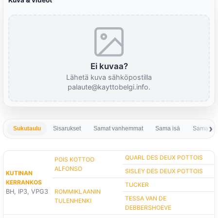
Kuva & videot
Ei kuvaa?
Lähetä kuva sähköpostilla
palaute@kayttobelgi.info.
Sukutaulu
Sisarukset
Samat vanhemmat
Sama isä
Sama em
QUARL DES DEUX POTTOIS
POIS KOTTOO
ALFONSO
SISLEY DES DEUX POTTOIS
KUTINAN
KERRANKOS
TUCKER
BH, IP3, VPG3
ROMMIKLAANIN
TESSA VAN DE
TULENHENKI
DEBBERSHOEVE