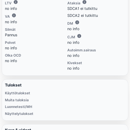
LTV
Ataksia
no info
SDCA1 ei tutkittu
SDCA2 ei tutkittu
VA
no info
DM
no info
Silmät
Pannus
CJM
Polvet
no info
no info
Autoimm.sairaus
Olka OCD
no info
no info
Kivekset
no info
Tulokset
Käyttötulokset
Muita tuloksia
Luonnetesti/MH
Näyttelytulokset