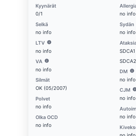
Kyynärät
Allergi
0/1
no info
Selkä
Sydän
no info
no info
LTV
Ataksi
no info
SDCA1 e
SDCA2 
VA
no info
DM
no info
Silmät
OK (05/2007)
CJM
no info
Polvet
no info
Autoim
no info
Olka OCD
no info
Kiveks
no info