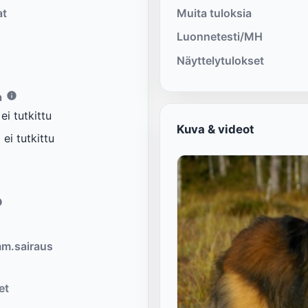
at
Muita tuloksia
Luonnetesti/MH
Näyttelytulokset
a
i tutkittu
Kuva & videot
ei tutkittu
m.sairaus
et