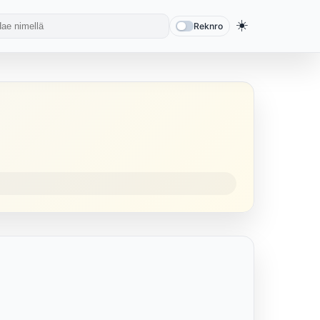
☀️
Reknro