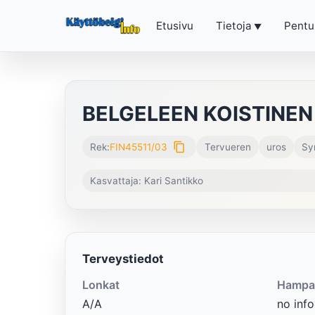
Etusivu
Tietoja
Pentu
BELGELEEN KOISTINEN
content_copy
Rek:
FIN45511/03
Tervueren
uros
Sy
Kasvattaja: Kari Santikko
Terveystiedot
Lonkat
Hampa
A/A
no info