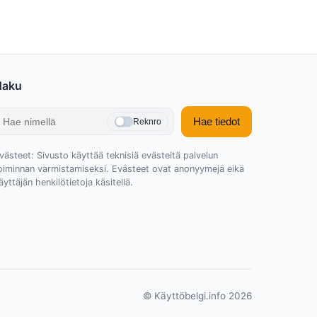
Haku
Hae tiedot
Reknro
västeet: Sivusto käyttää teknisiä evästeitä palvelun
oiminnan varmistamiseksi. Evästeet ovat anonyymejä eikä
äyttäjän henkilötietoja käsitellä.
© Käyttöbelgi.info 2026