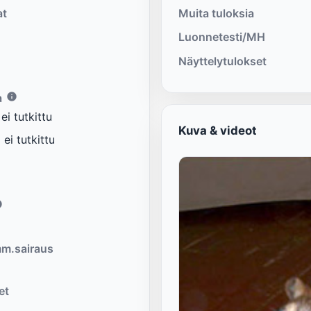
at
Muita tuloksia
Luonnetesti/MH
Näyttelytulokset
a
i tutkittu
Kuva & videot
ei tutkittu
m.sairaus
et