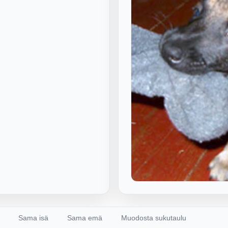
Sama isä
Sama emä
Muodosta sukutaulu