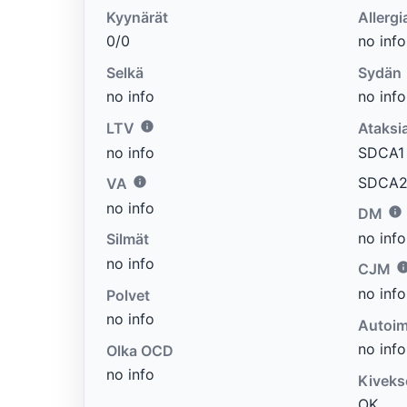
Kyynärät
Allergi
0/0
no info
Selkä
Sydän
no info
no info
LTV
Ataksi
no info
SDCA1 e
SDCA2 
VA
no info
DM
no info
Silmät
no info
CJM
no info
Polvet
no info
Autoim
no info
Olka OCD
no info
Kiveks
OK