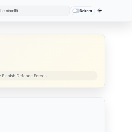
☀️
Reknro
e Finnish Defence Forces