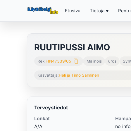
Etusivu
Tietoja
Pentu
RUUTIPUSSI AIMO
content_copy
Rek:
FIN47339/05
Malinois
uros
Synt
Kasvattaja:
Heli ja Timo Salminen
Terveystiedot
Lonkat
Hampa
A/A
no info