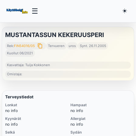
☰
☀️
MUSTANTASSUN KEKERUUSPERI
content_copy
Rek:
FIN54016/05
Tervueren
uros
Synt. 26.11.2005
Kuollut 06/2021
Kasvattaja: Tuija Kokkonen
Omistaja:
Terveystiedot
Lonkat
Hampaat
no info
no info
Kyynärät
Allergiat
no info
no info
Selkä
Sydän