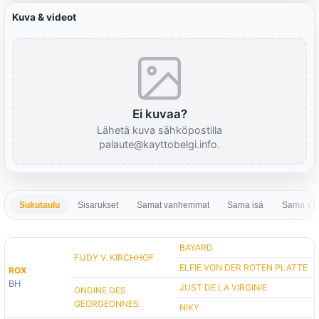
Kuva & videot
Ei kuvaa?
Lähetä kuva sähköpostilla
palaute@kayttobelgi.info.
Sukutaulu
Sisarukset
Samat vanhemmat
Sama isä
Sama em
BAYARD
FIJDY V. KIRCHHOF
ELFIE VON DER ROTEN PLATTE
ROX
BH
JUST DE LA VIRGINIE
ONDINE DES
GEORGEONNES
NIKY