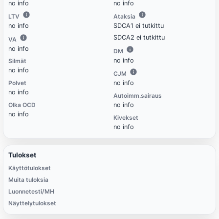
no info
no info
LTV
Ataksia
no info
SDCA1 ei tutkittu
SDCA2 ei tutkittu
VA
no info
DM
no info
Silmät
no info
CJM
Polvet
no info
no info
Autoimm.sairaus
Olka OCD
no info
no info
Kivekset
no info
Tulokset
Käyttötulokset
Muita tuloksia
Luonnetesti/MH
Näyttelytulokset