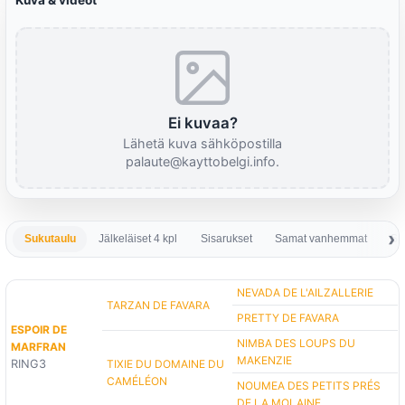
Kuva & videot
Ei kuvaa?
Lähetä kuva sähköpostilla
palaute@kayttobelgi.info.
Sukutaulu
Jälkeläiset 4 kpl
Sisarukset
Samat vanhemmat
Sa
NEVADA DE L'AILZALLERIE
TARZAN DE FAVARA
PRETTY DE FAVARA
ESPOIR DE
NIMBA DES LOUPS DU
MARFRAN
MAKENZIE
RING3
TIXIE DU DOMAINE DU
CAMÉLÉON
NOUMEA DES PETITS PRÉS
DE LA MOLAINE