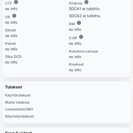
LTV
Ataksia
no info
SDCA1 ei tutkittu
SDCA2 ei tutkittu
VA
no info
DM
no info
Silmät
no info
CJM
Polvet
no info
no info
Autoimm.sairaus
Olka OCD
no info
no info
Kivekset
no info
Tulokset
Käyttötulokset
Muita tuloksia
Luonnetesti/MH
Näyttelytulokset