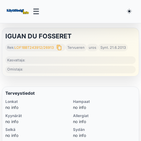
☰
☀️
IGUAN DU FOSSERET
content_copy
Rek:
LOF1BBT243912/26913
Tervueren
uros
Synt. 21.6.2013
Kasvattaja:
Omistaja:
Terveystiedot
Lonkat
Hampaat
no info
no info
Kyynärät
Allergiat
no info
no info
Selkä
Sydän
no info
no info