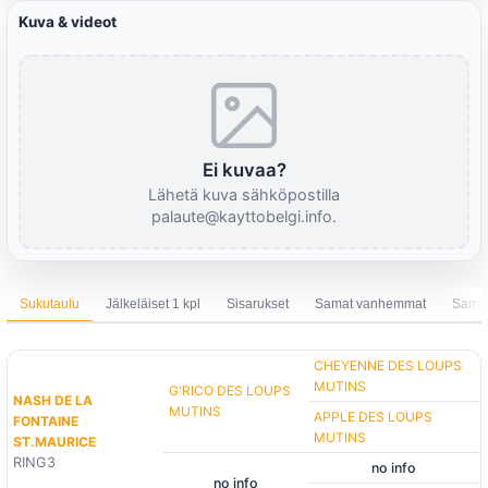
Kuva & videot
Ei kuvaa?
Lähetä kuva sähköpostilla
palaute@kayttobelgi.info.
Sukutaulu
Jälkeläiset 1 kpl
Sisarukset
Samat vanhemmat
Sama 
CHEYENNE DES LOUPS
MUTINS
G'RICO DES LOUPS
NASH DE LA
MUTINS
APPLE DES LOUPS
FONTAINE
MUTINS
ST.MAURICE
RING3
no info
no info