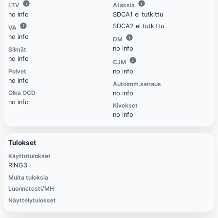
LTV
Ataksia
no info
SDCA1 ei tutkittu
SDCA2 ei tutkittu
VA
no info
DM
no info
Silmät
no info
CJM
Polvet
no info
no info
Autoimm.sairaus
Olka OCD
no info
no info
Kivekset
no info
Tulokset
Käyttötulokset
RING3
Muita tuloksia
Luonnetesti/MH
Näyttelytulokset