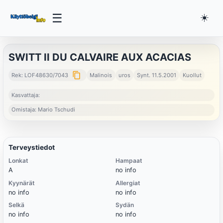
☰
☀️
SWITT II DU CALVAIRE AUX ACACIAS
content_copy
Rek: LOF48630/7043
Malinois
uros
Synt. 11.5.2001
Kuollut
Kasvattaja:
Omistaja: Mario Tschudi
Terveystiedot
Lonkat
Hampaat
A
no info
Kyynärät
Allergiat
no info
no info
Selkä
Sydän
no info
no info