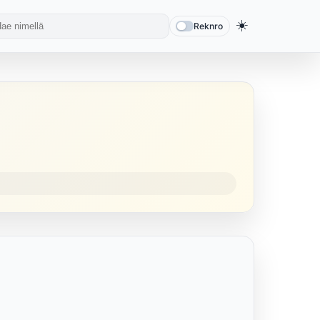
☀️
Reknro