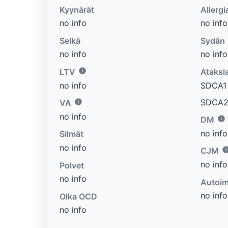
Kyynärät
Allergi
no info
no info
Selkä
Sydän
no info
no info
LTV
Ataksi
no info
SDCA1 e
SDCA2 
VA
no info
DM
no info
Silmät
no info
CJM
no info
Polvet
no info
Autoim
no info
Olka OCD
no info