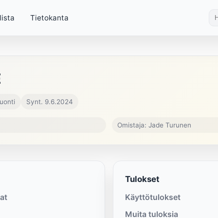
lista
Tietokanta
E
uonti
Synt. 9.6.2024
Omistaja: Jade Turunen
Tulokset
at
Käyttötulokset
Muita tuloksia