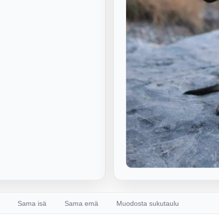
Sama isä
Sama emä
Muodosta sukutaulu