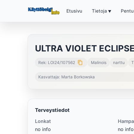
Etusivu
Tietoja
Pentu
ULTRA VIOLET ECLIPS
content_copy
Rek: LOI24/107562
Malinois
narttu
T
Kasvattaja: Marta Borkowska
Terveystiedot
Lonkat
Hampa
no info
no info