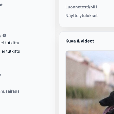
at
Luonnetesti/MH
Näyttelytulokset
a
Kuva & videot
i tutkittu
ei tutkittu
m.sairaus