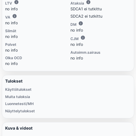
LTV
Ataksia
no info
SDCA1 ei tutkittu
SDCA2 ei tutkittu
VA
no info
DM
no info
Silmät
no info
CJM
Polvet
no info
no info
Autoimm.sairaus
Olka OCD
no info
no info
Tulokset
Käyttötulokset
Muita tuloksia
Luonnetesti/MH
Näyttelytulokset
Kuva & videot