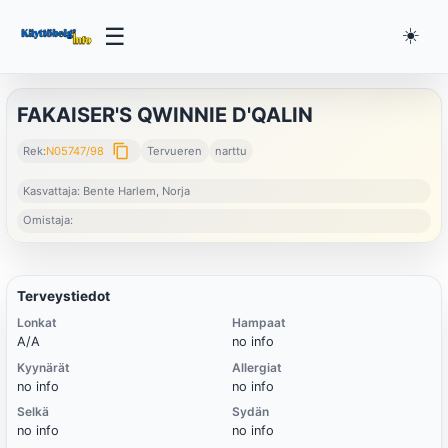
☰
☀️
FAKAISER'S QWINNIE D'QALIN
content_copy
Rek:
N05747/98
Tervueren
narttu
Kasvattaja: Bente Harlem, Norja
Omistaja:
Terveystiedot
Lonkat
Hampaat
A/A
no info
Kyynärät
Allergiat
no info
no info
Selkä
Sydän
no info
no info