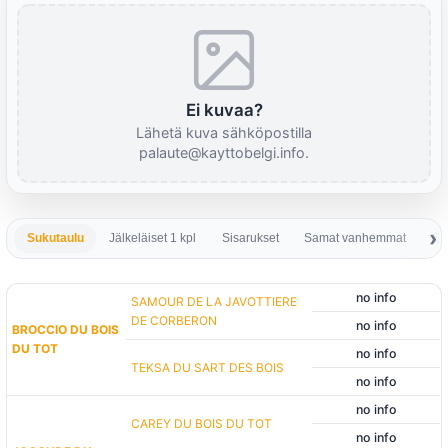
Ei kuvaa?
Lähetä kuva sähköpostilla
palaute@kayttobelgi.info.
Sukutaulu
Jälkeläiset 1 kpl
Sisarukset
Samat vanhemmat
Sa
no info
SAMOUR DE LA JAVOTTIERE
DE CORBERON
no info
BROCCIO DU BOIS
DU TOT
no info
TEKSA DU SART DES BOIS
no info
no info
CAREY DU BOIS DU TOT
no info