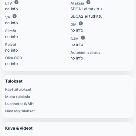
LTV
Ataksia
no info
SDCA1 ei tutkittu
SDCA2 ei tutkittu
VA
no info
DM
no info
Silmät
no info
CJM
Polvet
no info
no info
Autoimm.sairaus
Olka OCD
no info
no info
Tulokset
Käyttötulokset
Muita tuloksia
Luonnetesti/MH
Näyttelytulokset
Kuva & videot