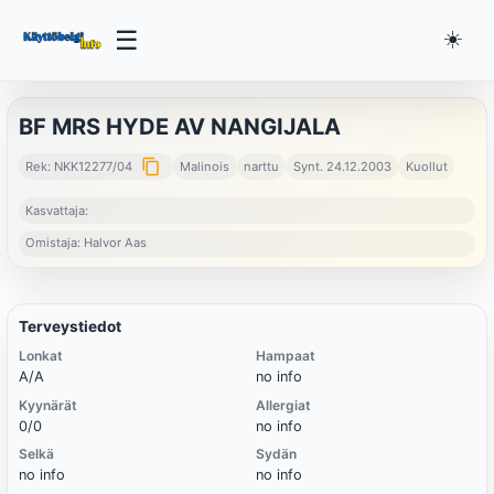
☰
☀️
BF MRS HYDE AV NANGIJALA
content_copy
Rek: NKK12277/04
Malinois
narttu
Synt. 24.12.2003
Kuollut
Kasvattaja:
Omistaja: Halvor Aas
Terveystiedot
Lonkat
Hampaat
A/A
no info
Kyynärät
Allergiat
0/0
no info
Selkä
Sydän
no info
no info