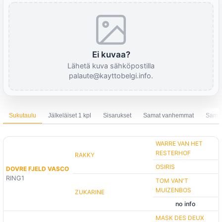
Ei kuvaa?
Lähetä kuva sähköpostilla
palaute@kayttobelgi.info.
Sukutaulu
Jälkeläiset 1 kpl
Sisarukset
Samat vanhemmat
Sama 
WARRE VAN HET
RESTERHOF
RAKKY
OSIRIS
DOVRE FJELD VASCO
RING1
TOM VAN'T
MUIZENBOS
ZUKARINE
no info
MASK DES DEUX