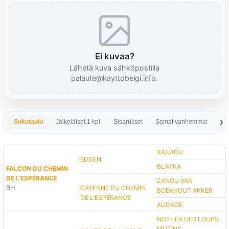
Ei kuvaa?
Lähetä kuva sähköpostilla
palaute@kayttobelgi.info.
Sukutaulu
Jälkeläiset 1 kpl
Sisarukset
Samat vanhemmat
Sa
XANADU
EDDEN
BLAYKA
FALCON DU CHEMIN
DE L'ESPÉRANCE
ZANOU VAN
BH
CAYENNE DU CHEMIN
BOEKHOUT AKKER
DE L'ESPÉRANCE
AUDACE
NOTHER DES LOUPS
MUTINS