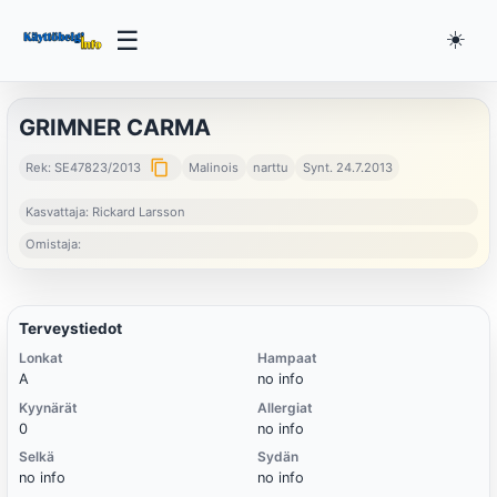
☰
☀️
GRIMNER CARMA
content_copy
Rek: SE47823/2013
Malinois
narttu
Synt. 24.7.2013
Kasvattaja: Rickard Larsson
Omistaja:
Terveystiedot
Lonkat
Hampaat
A
no info
Kyynärät
Allergiat
0
no info
Selkä
Sydän
no info
no info