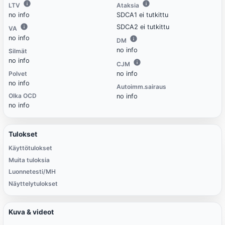
LTV
Ataksia
no info
SDCA1 ei tutkittu
SDCA2 ei tutkittu
VA
no info
DM
no info
Silmät
no info
CJM
Polvet
no info
no info
Autoimm.sairaus
Olka OCD
no info
no info
Tulokset
Käyttötulokset
Muita tuloksia
Luonnetesti/MH
Näyttelytulokset
Kuva & videot