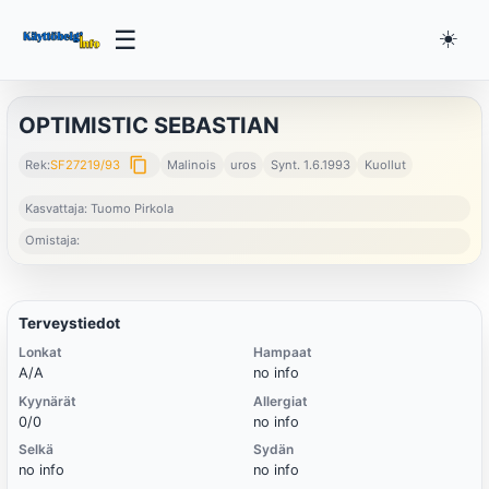
☰
☀️
OPTIMISTIC SEBASTIAN
content_copy
Rek:
SF27219/93
Malinois
uros
Synt. 1.6.1993
Kuollut
Kasvattaja: Tuomo Pirkola
Omistaja:
Terveystiedot
Lonkat
Hampaat
A/A
no info
Kyynärät
Allergiat
0/0
no info
Selkä
Sydän
no info
no info