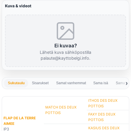
Kuva & videot
Ei kuvaa?
Lähetä kuva sähköpostilla
palaute@kayttobelgi.info.
Sukutaulu
Sisarukset
Samat vanhemmat
Sama isä
Sama em
ITHOS DES DEUX
POTTOIS
MATCH DES DEUX
POTTOIS
FAXY DES DEUX
FLAP DE LA TERRE
POTTOIS
AIMEE
KASIUS DES DEUX
IP3