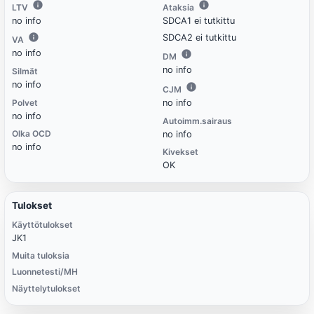
LTV
Ataksia
no info
SDCA1 ei tutkittu
SDCA2 ei tutkittu
VA
no info
DM
no info
Silmät
no info
CJM
Polvet
no info
no info
Autoimm.sairaus
Olka OCD
no info
no info
Kivekset
OK
Tulokset
Käyttötulokset
JK1
Muita tuloksia
Luonnetesti/MH
Näyttelytulokset