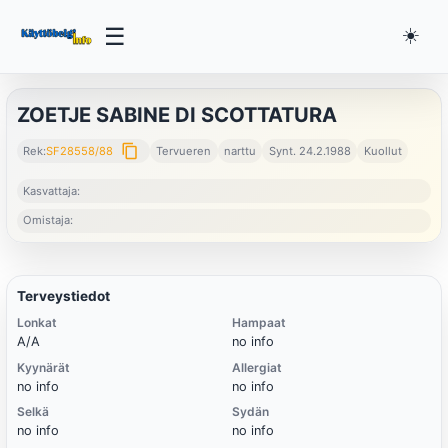
☰
☀️
ZOETJE SABINE DI SCOTTATURA
content_copy
Rek:
SF28558/88
Tervueren
narttu
Synt. 24.2.1988
Kuollut
Kasvattaja:
Omistaja:
Terveystiedot
Lonkat
Hampaat
A/A
no info
Kyynärät
Allergiat
no info
no info
Selkä
Sydän
no info
no info