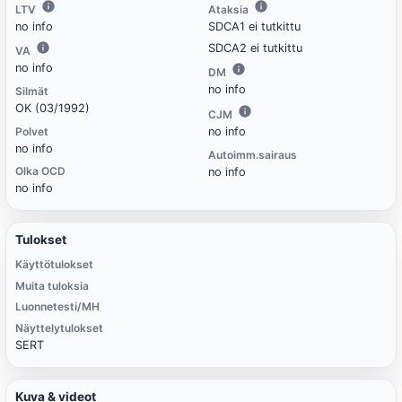
LTV
Ataksia
no info
SDCA1 ei tutkittu
SDCA2 ei tutkittu
VA
no info
DM
no info
Silmät
OK (03/1992)
CJM
Polvet
no info
no info
Autoimm.sairaus
Olka OCD
no info
no info
Tulokset
Käyttötulokset
Muita tuloksia
Luonnetesti/MH
Näyttelytulokset
SERT
Kuva & videot