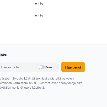
no info
no info
Haku
Hae tiedot
Reknro
västeet: Sivusto käyttää teknisiä evästeitä palvelun
oiminnan varmistamiseksi. Evästeet ovat anonyymejä eikä
äyttäjän henkilötietoja käsitellä.