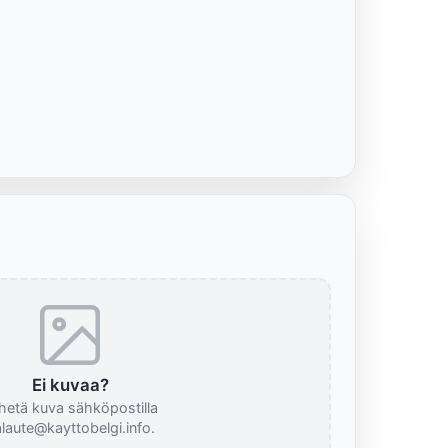
Ei kuvaa?
hetä kuva sähköpostilla
laute@kayttobelgi.info.