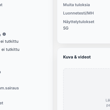
at
Muita tuloksia
Luonnetesti/MH
Näyttelytulokset
SG
a
i tutkittu
ei tutkittu
Kuva & videot
m.sairaus
Lä
et
pa