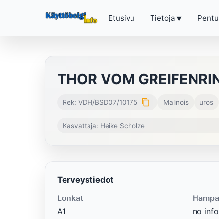
Etusivu
Tietoja
Pentu
THOR VOM GREIFENRI
content_copy
Rek: VDH/BSD07/10175
Malinois
uros
Kasvattaja: Heike Scholze
Terveystiedot
Lonkat
Hampa
A1
no info