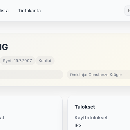
lista
Tietokanta
NG
Synt. 19.7.2007
Kuollut
Omistaja: Constanze Krüger
Tulokset
at
Käyttötulokset
IP3