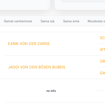
Samat vanhemmat
Sama isä
Sama emä
Muodosta s
SC
EARIK VON DER ZARGE
IX
OR
JAGGI VON DEN BÖSEN BUBEN
GA
no info