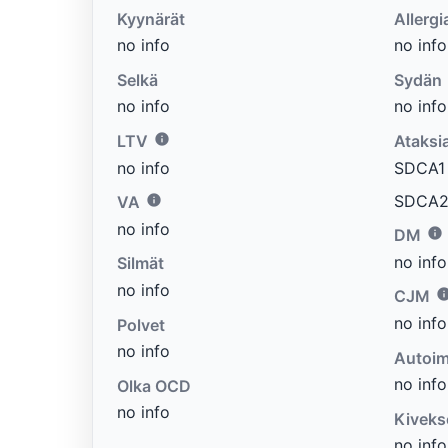
Kyynärät
Allergi
no info
no info
Selkä
Sydän
no info
no info
LTV
Ataksi
no info
SDCA1 e
SDCA2 
VA
no info
DM
no info
Silmät
no info
CJM
no info
Polvet
no info
Autoim
no info
Olka OCD
no info
Kiveks
no info