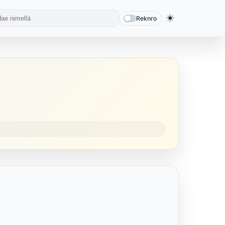
☀️
Reknro