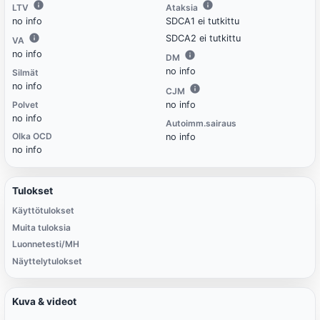
LTV
Ataksia
no info
SDCA1 ei tutkittu
SDCA2 ei tutkittu
VA
no info
DM
no info
Silmät
no info
CJM
Polvet
no info
no info
Autoimm.sairaus
Olka OCD
no info
no info
Tulokset
Käyttötulokset
Muita tuloksia
Luonnetesti/MH
Näyttelytulokset
Kuva & videot