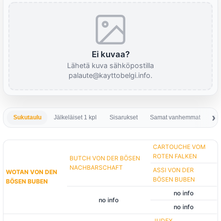
Ei kuvaa?
Lähetä kuva sähköpostilla
palaute@kayttobelgi.info.
Sukutaulu
Jälkeläiset 1 kpl
Sisarukset
Samat vanhemmat
Sa
CARTOUCHE VOM
ROTEN FALKEN
BUTCH VON DER BÖSEN
NACHBARSCHAFT
ASSI VON DER
WOTAN VON DEN
BÖSEN BUBEN
BÖSEN BUBEN
no info
no info
no info
JUDEX