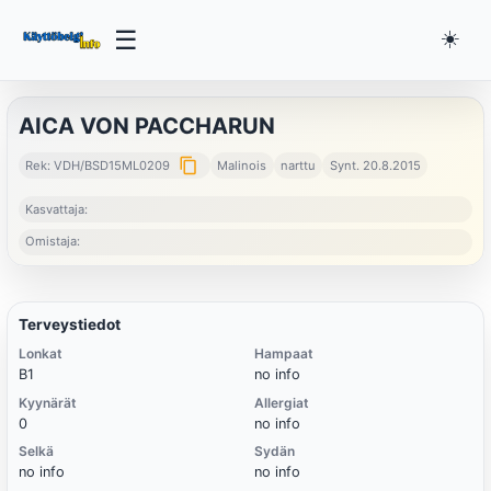
☰
☀️
AICA VON PACCHARUN
content_copy
Rek: VDH/BSD15ML0209
Malinois
narttu
Synt. 20.8.2015
Kasvattaja:
Omistaja:
Terveystiedot
Lonkat
Hampaat
B1
no info
Kyynärät
Allergiat
0
no info
Selkä
Sydän
no info
no info