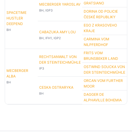
GRATSIANO
MECBERGER YAROSLAV
BH, IGP3
DORINA OD POLICIE
SPACETIME
ČESKÉ REPUBLIKY
HUSTLER
DEEPEND
EGO Z KRASOVEHO
BH
KRAJE
CABAZUKA AMY LOU
BH, IFH1, IGP2
CARMINA VOM
NILPFERDHOF
FRITS VOM
RECHTSANWALT VON
BRUNSBEKER LAND
DER STEINTEICHMÜHLE
OSTWIND SOUCKA VON
IP3
MECBERGER
DER STEINTEICHMÜHLE
ALBA
ORCAN VOM FURTHER
BH
MOOR
CESKA OSTRARYKA
BH
DAGGER DE
ALPHAVILLE BOHEMIA