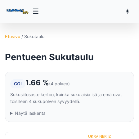
☰
☀️
Etusivu
/
Sukutaulu
Pentueen Sukutaulu
1.66 %
COI
(4 polvea)
Sukusiitosaste kertoo, kuinka sukulaisia isä ja emä ovat
toisilleen 4 sukupolven syvyydellä.
Näytä laskenta
UKRAINER IZ